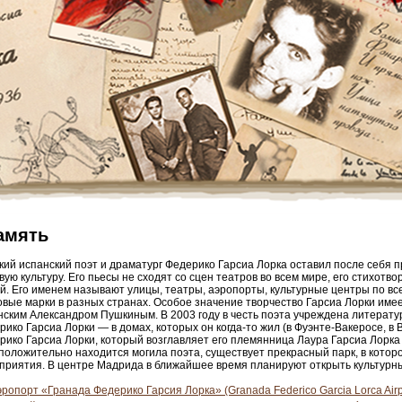
амять
кий испанский поэт и драматург Федерико Гарсиа Лорка оставил после себя 
вую культуру. Его пьесы не сходят со сцен театров во всем мире, его стихот
й. Его именем называют улицы, театры, аэропорты, культурные центры по все
овые марки в разных странах. Особое значение творчество Гарсиа Лорки имее
нским Александром Пушкиным. В 2003 году в честь поэта учреждена литерату
рико Гарсиа Лорки — в домах, которых он когда-то жил (в Фуэнте-Вакеросе, в
рико Гарсиа Лорки, который возглавляет его племянница Лаура Гарсиа Лорка 
положительно находится могила поэта, существует прекрасный парк, в кото
приятия. В центре Мадрида в ближайшее время планируют открыть культурны
ропорт «Гранада Федерико Гарсия Лорка» (Granada Federico Garcia Lorca Airp