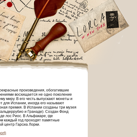
прекрасные произведения, обогатившие
ворениями восхищается не одно поколение
му миру. В его честь выпускают монеты и
т для Испании, иногда его называют
рная премия. В Испании созданы три музея
 Вальдеррубио и Гранаде). Создан Фонд
де лос Риос. В Альфакаре, где
ром каждый год проходят памятные
й центр Гарсиа Лорки.
ort)