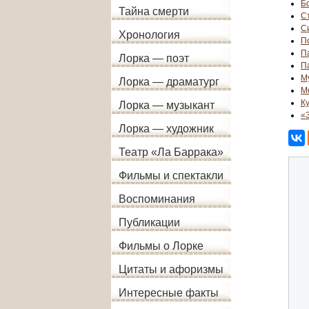
Бо
Тайна смерти
С
С
Хронология
П
П
Лорка — поэт
П
М
Лорка — драматург
М
К
Лорка — музыкант
«
Лорка — художник
Театр «Ла Баррака»
Фильмы и спектакли
Воспоминания
Публикации
Фильмы о Лорке
Цитаты и афоризмы
Интересные факты