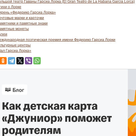
льшой театр Гаваны Гарсиа Лорка (El Gran Teatro de La Habana García Lorca)
тихи о Лорке
ирень «Федерико Гарсиа Лорка»
очтовые марки и карточки
амятники и памятные знаки
амятные монеты
узеи
еждународная поэтическая премия имени Федерико Гарсиа Лорки
ультурные центры
Зал Гарсиа Лорка»