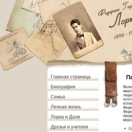
П
Главная страница
Биография
Вели
миро
люде
Семья
почт
испа
Личная жизнь
Феде
Феде
пред
Лорка и Дали
меро
Друзья и учителя
Аэ