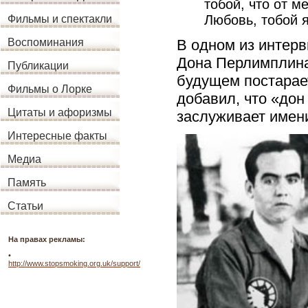
тобой, что от м
Любовь, тобой 
Фильмы и спектакли
В одном из интер
Воспоминания
Дона Перлимплина
Публикации
будущем постарает
Фильмы о Лорке
добавил, что «дон
Цитаты и афоризмы
заслуживает имени
Интересные факты
Медиа
Память
Статьи
На правах рекламы:
•
http://www.stopsmoking.org.uk/support/