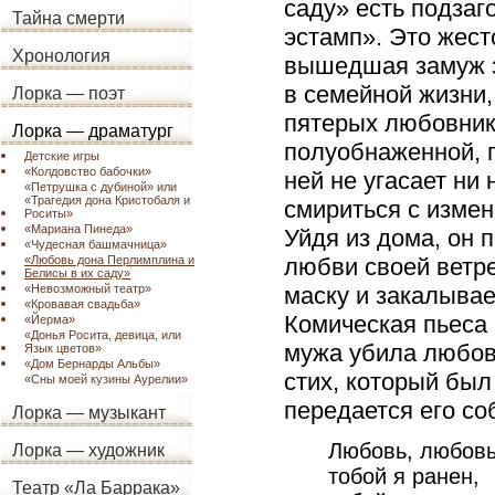
саду» есть подзаг
Тайна смерти
эстамп». Это жест
Хронология
вышедшая замуж з
в семейной жизни,
Лорка — поэт
пятерых любовнико
Лорка — драматург
полуобнаженной, 
Детские игры
«Колдовство бабочки»
ней не угасает ни
«Петрушка с дубиной» или
«Трагедия дона Кристобаля и
смириться с измен
Роситы»
«Мариана Пинеда»
Уйдя из дома, он 
«Чудесная башмачница»
любви своей ветр
«Любовь дона Перлимплина и
Белисы в их саду»
маску и закалывае
«Невозможный театр»
«Кровавая свадьба»
Комическая пьеса 
«Йерма»
«Донья Росита, девица, или
мужа убила любов
Язык цветов»
«Дом Бернарды Альбы»
стих, который был
«Сны моей кузины Аурелии»
передается его со
Лорка — музыкант
Любовь, любовь
Лорка — художник
тобой я ранен,
Театр «Ла Баррака»