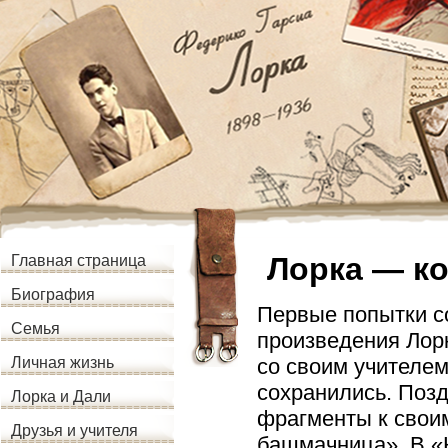
Лорка — к
Главная страница
Биография
Первые попытки с
Семья
произведения Лор
со своим учителем
Личная жизнь
сохранились. Поз
Лорка и Дали
фрагменты к свои
Друзья и учителя
башмачница». В «