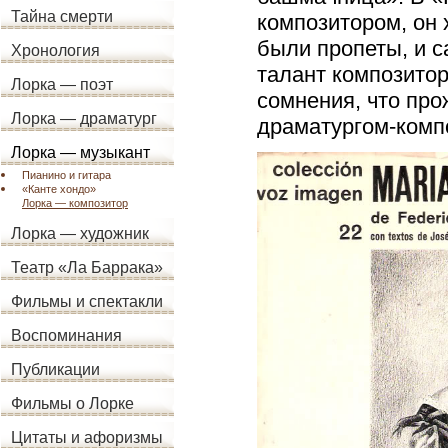
Тайна смерти
композитором, он 
были пропеты, и с
Хронология
талант композитор
Лорка — поэт
сомнения, что пр
Лорка — драматург
драматургом-комп
Лорка — музыкант
Пианино и гитара
«Канте хондо»
Лорка — композитор
Лорка — художник
Театр «Ла Баррака»
Фильмы и спектакли
Воспоминания
Публикации
Фильмы о Лорке
Цитаты и афоризмы