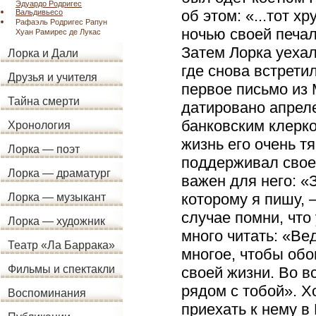
Эдуардо Родригес
об этом: «...тот 
Вальдивьесо
Рафаэль Родригес Рапун
ночью своей печал
Хуан Рамирес де Лукас
Затем Лорка уехал
Лорка и Дали
где снова встрети
Друзья и учителя
первое письмо из
Тайна смерти
датировано апреле
банковским клерко
Хронология
жизнь его очень т
Лорка — поэт
поддерживал своег
Лорка — драматург
важен для него: «
которому я пишу, 
Лорка — музыкант
случае помни, что
Лорка — художник
много читать: «Ве
Театр «Ла Баррака»
многое, чтобы обо
Фильмы и спектакли
своей жизни. Во в
рядом с тобой». Х
Воспоминания
приехать к нему в