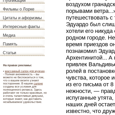
Публикации
воздухом гранадс
Фильмы о Лорке
порывами ветра...»
путешествовать с 
Цитаты и афоризмы
Эдуардо был слиш
Интересные факты
хотели его никуда
Медиа
родном городе. Не
время приездов он
Память
познакомил Эдуард
Статьи
Архентинитой... А
привлек Вальдивье
На правах рекламы:
ролей в постановк
•
массажный салон для мужчин
.
- Полная анонимность – вы
чувства, которое 
можете не беспокоиться о том,
что о вашем визите узнают
из его письма от 
посторонние. В нашем
салоне
созданы все условия для
нежности, — правд
полноценного релакса. Здесь
работают не только красивые, но
и очень талантливые девушки,
испуганные утята,
которые знают, как доставить
незабываемое удовольствие.
наших дней остает
известно, что др