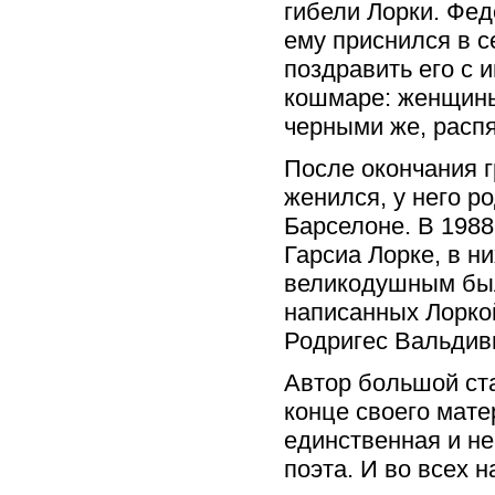
гибели Лорки. Фед
ему приснился в 
поздравить его с 
кошмаре: женщины
черными же, распя
После окончания 
женился, у него р
Барселоне. В 1988
Гарсиа Лорке, в н
великодушным был 
написанных Лорко
Родригес Вальдивье
Автор большой ста
конце своего мате
единственная и не
поэта. И во всех н