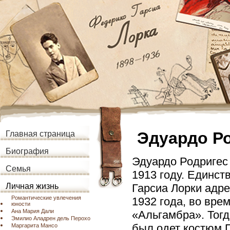
Эдуардо Р
Главная страница
Биография
Эдуардо Родригес 
Семья
1913 году. Единс
Гарсиа Лорки адр
Личная жизнь
Романтические увлечения
1932 года, во вре
юности
Ана Мария Дали
«Альгамбра». Тогд
Эмилио Аладрен дель Перохо
был одет костюм 
Маргарита Мансо