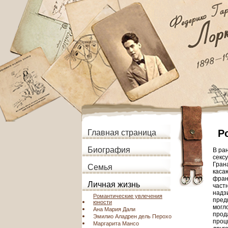
Р
Главная страница
Биография
В ра
секс
Гран
Семья
каса
фран
Личная жизнь
част
надз
Романтические увлечения
пред
юности
могл
Ана Мария Дали
прод
Эмилио Аладрен дель Перохо
проц
Маргарита Мансо