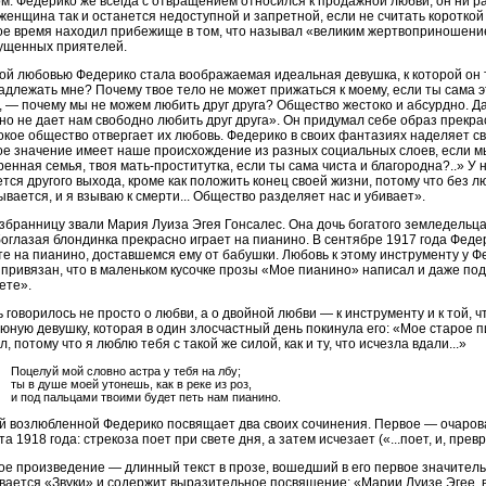
ом. Федерико же всегда с отвращением относился к продажной любви, он ни ра
 женщина так и останется недоступной и запретной, если не считать короткой
ое время находил прибежище в том, что называл «великим жертвоприношени
ущенных приятелей.
ой любовью Федерико стала воображаемая идеальная девушка, к которой он 
адлежать мне? Почему твое тело не может прижаться к моему, если ты сама 
, — почему мы не можем любить друг друга? Общество жестоко и абсурдно. Да
оно не дает нам свободно любить друг друга». Он придумал себе образ прекр
окое общество отвергает их любовь. Федерико в своих фантазиях наделяет 
ое значение имеет наше происхождение из разных социальных слоев, если м
ренная семья, твоя мать-проститутка, если ты сама чиста и благородна?..» У
ется другого выхода, кроме как положить конец своей жизни, потому что без л
ывается, и я взываю к смерти... Общество разделяет нас и убивает».
избранницу звали Мария Луиза Эгея Гонсалес. Она дочь богатого земледельца 
боглазая блондинка прекрасно играет на пианино. В сентябре 1917 года Феде
те на пианино, доставшемся ему от бабушки. Любовь к этому инструменту у Фе
 привязан, что в маленьком кусочке прозы «Мое пианино» написал и даже по
ете».
 говорилось не просто о любви, а о двойной любви — к инструменту и к той, ч
у юную девушку, которая в один злосчастный день покинула его: «Мое старое 
, потому что я люблю тебя с такой же силой, как и ту, что исчезла вдали...»
Поцелуй мой словно астра у тебя на лбу;
ты в душе моей утонешь, как в реке из роз,
и под пальцами твоими будет петь нам пианино.
й возлюбленной Федерико посвящает два своих сочинения. Первое — очаров
та 1918 года: стрекоза поет при свете дня, а затем исчезает («...поет, и, пре
ое произведение — длинный текст в прозе, вошедший в его первое значител
вается «Звуки» и содержит выразительное посвящение: «Марии Луизе Эгее, в