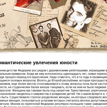
омантические увлечения юности
ннем детстве Федерико рос рядом с деревенскими ребятишками, играющими в 
уальным привкусом. Когда же ему исполнилось одиннадцать лет, семья переех
аде прошел период его взросления. Надо отметить, что в те годы в провинци
ющиеся половых вопросов. Вплоть до Второй республики, которая просуществ
кизмом, еще более жестко относившемуся к этому, вопросы пола были насто
ности, на студенческих балах юноше танцевать, если на нем не было пиджака 
иратели. Женщина как таковая была под запретом. Таинственная, упрятанная
назначение сводилось к замужеству и рождению детей. Ни о каком флирте и, 
о быть. Существовало строгое разделение женщин, на которых следовало жен
ажных женщин, пользоваться услугами которых считалось вполне допустимым
ветали. Многие из приятелей Федерико регулярно посещали такие заведения