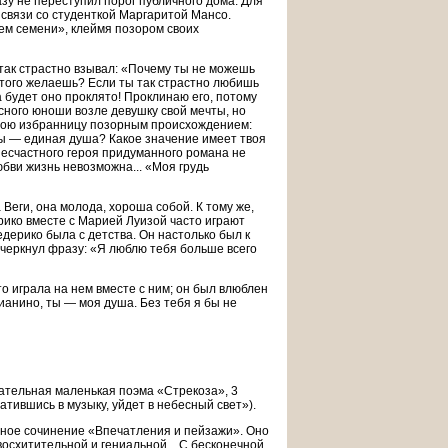
зу не переступил порог публичного дома. Для
 связи со студенткой Маргаритой Мансо.
ем семени», клеймя позором своих
так страстно взывал: «Почему ты не можешь
этого желаешь? Если ты так страстно любишь
 будет оно проклято! Проклинаю его, потому
асного юноши возле девушку свой мечты, но
свою избранницу позорным происхождением:
ы — единая душа? Какое значение имеет твоя
 несчастного героя придуманного романа не
юбви жизнь невозможна... «Моя грудь
Веги, она молода, хороша собой. К тому же,
рико вместе с Марией Луизой часто играют
дерико была с детства. Он настолько был к
дчеркнул фразу: «Я люблю тебя больше всего
то играла на нем вместе с ним; он был влюблен
пианино, ты — моя душа. Без тебя я бы не
ательная маленькая поэма «Стрекоза», 3
вратившись в музыку, уйдет в небесный свет»).
ьное сочинение «Впечатления и пейзажи». Оно
осхитительной и гениальной... С бесконечной