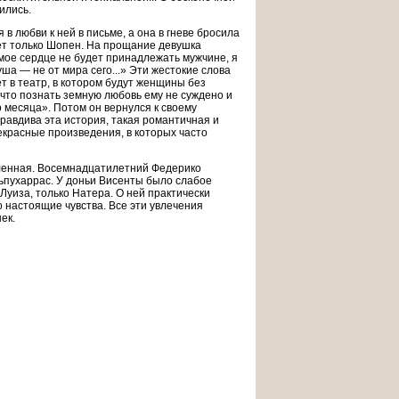
ились.
в любви к ней в письме, а она в гневе бросила
ает только Шопен. На прощание девушка
 мое сердце не будет принадлежать мужчине, я
ша — не от мира сего...» Эти жестокие слова
т в театр, в котором будут женщины без
 что познать земную любовь ему не суждено и
 месяца». Потом он вернулся к своему
равдива эта история, такая романтичная и
рекрасные произведения, в которых часто
еленная. Восемнадцатилетний Федерико
ьпухаррас. У доньи Висенты было слабое
Луиза, только Натера. О ней практически
о настоящие чувства. Все эти увлечения
ек.