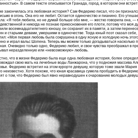
анностью». В самом тексте описывается Гранада, город, в котором они встрет
же закончилась эта любовная история? Сам Федерико писал, что он признался 
письмо в огонь. Она его не любит. Остается одиночество и пианино. Его утеш
ала: «Я тебя любила, но не думай больше обо мне, — жестко говорила она, —
 девственной и никогда не познаю прикосновения его плоти, потому что моя ду
зили восемнадцатилетнего юношу, он сохранит их в памяти, а затем перенесе
ин и старыми девами, умершими в одиночестве. Тогда юный поэт сказал себе,
тил: «Моя первая любовь была сокрушена в одну ясную и холодную ночь этого
ино и играл вальс Шопена. Теперь мы можем только догадываться насколько п
тная. Очевидно только одно, Федерико любил, и свои чувства преображал в п
ывал неразделенную или «невозможную» любовь.
стно, что в жизни Федерико была еще одна любовная история, более опред
овождал свою мать на лечебные воды Ланжарона, что у подножия массива Ал
овье. Федерико встретил на этом курорте девушку, которую тоже звали Мария 
го неизвестно. Хотя похоже, что юная красавица сумела пробудить в Федерик
рят о том, что Федерико был явно неравнодушен к очарованию молодых девуш