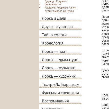
друг
Эдуардо Родригес
него
Вальдивьесо
Долг
Рафаэль Родригес Рапун
расп
Хуан Рамирес де Лукас
Перв
Лорка и Дали
прин
меня
Друзья и учителя
что 
жест
«Как
Тайна смерти
през
оста
Хронология
разр
Его 
Лорка — поэт
голу
вмес
Лорка — драматург
нему
на св
Лорка — музыкант
Здесь
в эт
Лорка — художник
выжил
Театр «Ла Баррака»
Фильмы и спектакли
Свое
авгус
Воспоминания
Втор
назы