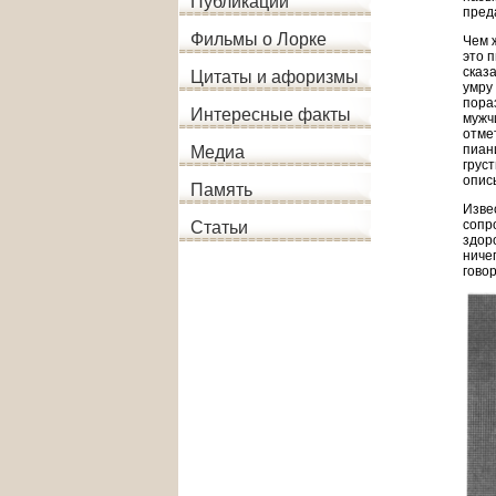
Публикации
пред
Фильмы о Лорке
Чем 
это 
сказ
Цитаты и афоризмы
умру
пора
Интересные факты
мужч
отме
пиан
Медиа
грус
опис
Память
Изве
сопр
Статьи
здор
ниче
гово