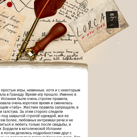
простые игры, невинные, хотя и с некоторым
ала в Гранаду. Время игр прошло. Именно в
и Испании были очень строгие правила,
овала очень короткое время и сменилась
ящим «табу». Жесткие правила запрещали, в
и галстука. За этим сторого следили
 под закрытой строгой одеждой, все ее
тем более, любовных интрижках речи и не
иться и любить только после свадьбы, и
. Бордели в католической Испании
 и потом делились подробностями друг с