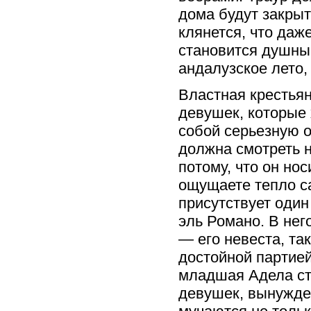
дома будут закрыт
клянется, что даж
становится душным
андалузское лето,
Властная крестьян
девушек, которые 
собой серьезную о
должна смотреть н
потому, что он но
ощущаете тепло са
присутствует один
эль Романо. В не
— его невеста, та
достойной партией
младшая Адела ст
девушек, вынужден