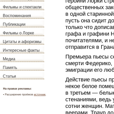
героини Лорки стр
общественных зак
Фильмы и спектакли
в одной старинно
Воспоминания
пусть она сидит д
Публикации
только что дописа
графа и графини 
Фильмы о Лорке
почитателями, и н
Цитаты и афоризмы
отправится в Грана
Интересные факты
Премьера пьесы со
Медиа
смерти Федерико, 
Память
эмиграции его люб
Статьи
Действие пьесы пр
некое белое поме
На правах рекламы:
в третьем — белые
• Расширение проёмов
источник
.
стенаниями, ведь 
сотни женщин. Мат
веерами. Траур до