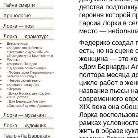
Тайна смерти
детства подтолкну
героиня которой п
Хронология
Гарсиа Лорки в се
Лорка — поэт
место — небольша
Лорка — драматург
Федерико создал п
Детские игры
«Колдовство бабочки»
есть, но на сцене 
«Петрушка с дубиной» или
«Трагедия дона Кристобаля и
женщина — это хоз
Роситы»
«Мариана Пинеда»
«Дом Бернарды Аль
«Чудесная башмачница»
«Любовь дона Перлимплина и
полтора месяца до
Белисы в их саду»
«Невозможный театр»
цикле работ о же
«Кровавая свадьба»
название пьесы н
«Йерма»
«Донья Росита, девица, или
современного евро
Язык цветов»
«Дом Бернарды Альбы»
XIX века она обош
«Сны моей кузины Аурелии»
Лорка воспользов
Лорка — музыкант
рамках условност
Лорка — художник
жить в образе кук
Театр «Ла Баррака»