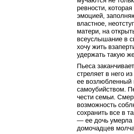
мучаются не тольк
ревности, которая
эмоцией, заполняю
властное, неотсту
матери, на открыт
всеуслышание в св
хочу жить взаперти
удержать такую ж
Пьеса заканчивает
стреляет в него из
ее возлюбленный п
самоубийством. П
чести семьи. Смер
возможность собл
сохранить все в 
— ее дочь умерла 
домочадцев молча