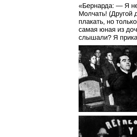
«Бернарда: — Я не
Молчать! (Другой 
плакать, но тольк
самая юная из до
слышали? Я прика