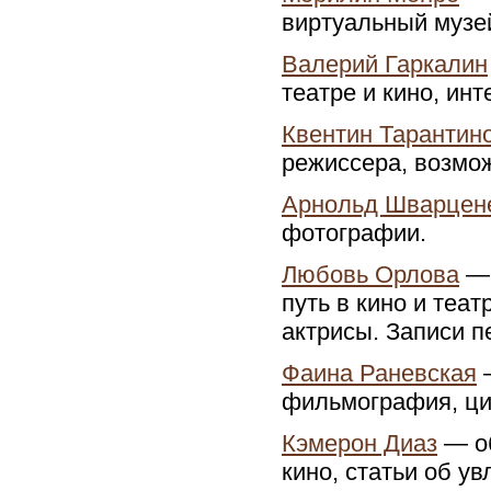
виртуальный музе
Валерий Гаркалин
театре и кино, ин
Квентин Тарантин
режиссера, возмож
Арнольд Шварцен
фотографии.
Любовь Орлова
— 
путь в кино и теа
актрисы. Записи п
Фаина Раневская
—
фильмография, ци
Кэмерон Диаз
— об
кино, статьи об у