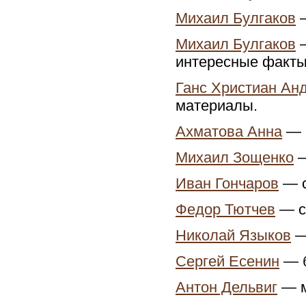
Михаил Булгаков
—
Михаил Булгаков
—
интересные факты
Ганс Христиан Ан
материалы.
Ахматова Анна
— с
Михаил Зощенко
—
Иван Гончаров
— с
Федор Тютчев
— с
Николай Языков
—
Сергей Есенин
— б
Антон Дельвиг
— м