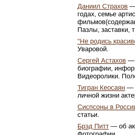
Даниил Страхов
— 
годах, семье арти
фильмов(содержани
Пазлы, заставки, 
"Не родись красив
Уваровой.
Сергей Астахов
— 
биографии, информ
Видеоролики. Пол
Тигран Кеосаян
— 
личной жизни акте
Сиспсоны в Росси
статьи.
Брэд Питт
— об ак
Фотографии.