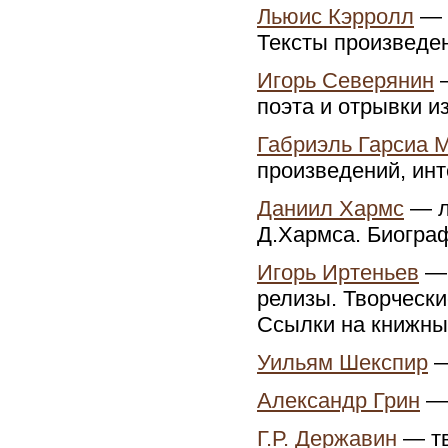
Льюис Кэрролл
— м
Тексты произведен
Игорь Северянин
—
поэта и отрывки и
Габриэль Гарсиа 
произведений, инт
Даниил Хармс
— л
Д.Хармса. Биогра
Игорь Иртеньев
— 
релизы. Творчески
Ссылки на книжны
Уильям Шекспир
—
Александр Грин
— 
Г.Р. Державин
— тв