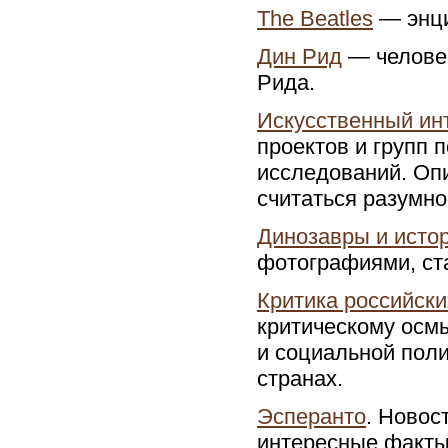
The Beatles
— энци
Дин Рид
— человек
Рида.
Искусственный ин
проектов и групп 
исследований. Оп
считаться разумно
Динозавры и исто
фотографиями, ст
Критика российск
критическому осм
и социальной поли
странах.
Эсперанто
. Новос
интересные факты,