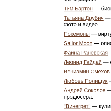
Тим Бартон
— биог
Татьяна Друбич
— 
фото и видео.
Покемоны
— вирту
Sailor Moon
— опис
Фаина Раневская
—
Леонид Гайдай
— с
Вениамин Смехов
Любовь Полищук
—
Андрей Соколов
—
продюсера.
"Винегрет"
— кулин