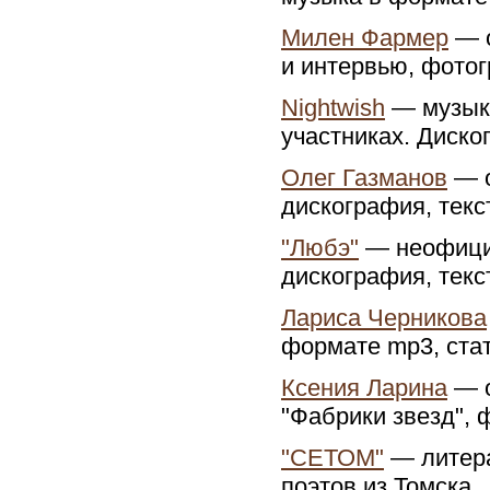
Милен Фармер
— о
и интервью, фотог
Nightwish
— музыка
участниках. Диско
Олег Газманов
— о
дискография, текс
"Любэ"
— неофициа
дискография, текс
Лариса Черникова
формате mp3, стат
Ксения Ларина
— о
"Фабрики звезд", 
"СЕТОМ"
— литера
поэтов из Томска.