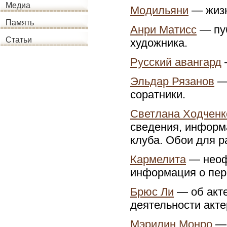
Медиа
Модильяни
— жизн
Память
Анри Матисс
— пуб
Статьи
художника.
Русский авангард
Эльдар Рязанов
— 
соратники.
Светлана Ходченк
сведения, информ
клуба. Обои для р
Кармелита
— неоф
информация о пер
Брюс Ли
— об акте
деятельности акте
Мэрилин Монро
— 