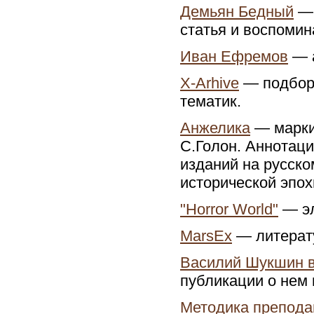
Демьян Бедный
— 
статья и воспомин
Иван Ефремов
— а
X-Arhive
— подборк
тематик.
Анжелика
— маркиз
С.Голон. Аннотац
изданий на русско
исторической эпох
"Horror World"
— эл
MarsEx
— литерату
Василий Шукшин в
публикации о нем 
Методика препода