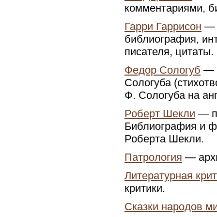
комментариями, б
Гарри Гаррисон
— 
библиография, ин
писателя, цитаты.
Федор Сологуб
— 
Сологуба (стихотв
Ф. Сологуба на ан
Роберт Шекли
— п
Библиография и ф
Роберта Шекли.
Патрология
— архи
Литературная кри
критики.
Сказки народов м