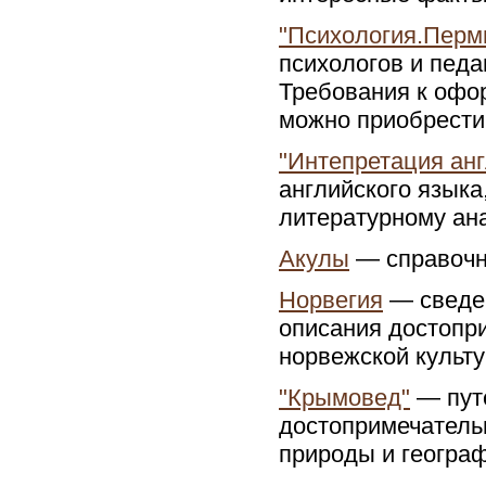
"Психология.Перм
психологов и педа
Требования к офор
можно приобрести
"Интепретация анг
английского языка
литературному ан
Акулы
— справочни
Норвегия
— сведен
описания достопри
норвежской культу
"Крымовед"
— путе
достопримечатель
природы и географ