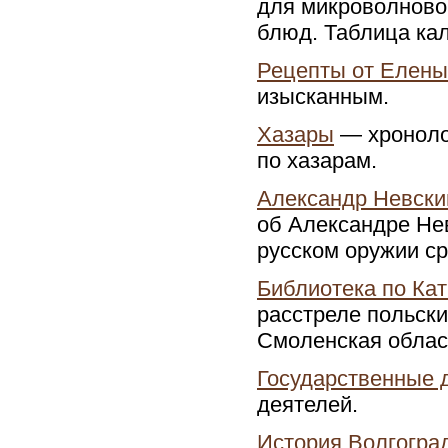
для микроволново
блюд. Таблица ка
Рецепты от Елены
изысканным.
Хазары
— хронолог
по хазарам.
Александр Невски
об Александре Не
русском оружии ср
Библиотека по Ка
расстреле польски
Смоленская облас
Государственные 
деятелей.
История Волгогра