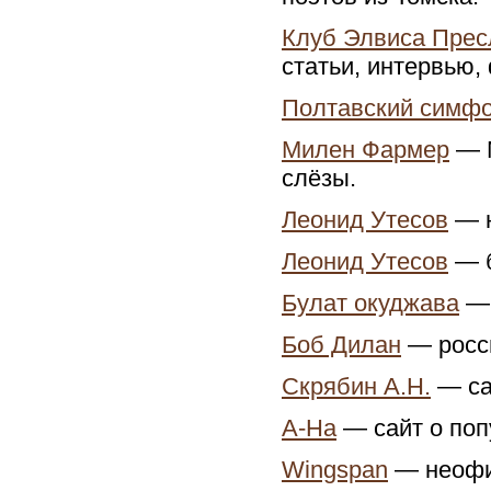
Клуб Элвиса Прес
статьи, интервью,
Полтавский симфо
Милен Фармер
— M
слёзы.
Леонид Утесов
— н
Леонид Утесов
— б
Булат окуджава
— 
Боб Дилан
— росси
Скрябин А.Н.
— са
A-Ha
— сайт о поп
Wingspan
— неофи