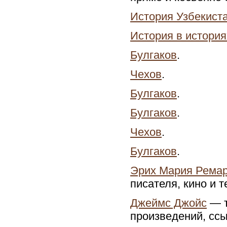
История Узбекист
История в история
Булгаков
.
Чехов
.
Булгаков
.
Булгаков
.
Чехов
.
Булгаков
.
Эрих Мария Рема
писателя, кино и 
Джеймс Джойс
— т
произведений, ссы