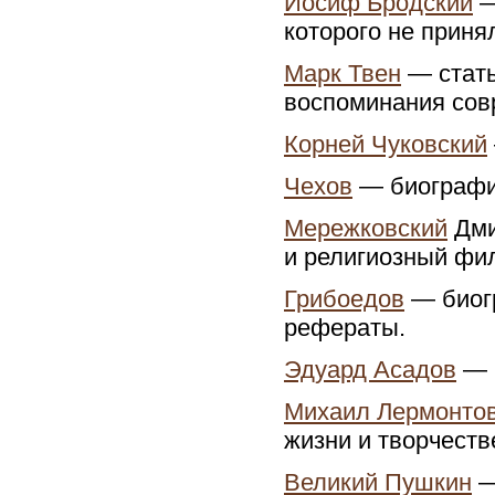
Иосиф Бродский
—
которого не приня
Марк Твен
— стать
воспоминания сов
Корней Чуковский
Чехов
— биография
Мережковский
Дми
и религиозный фи
Грибоедов
— биогр
рефераты.
Эдуард Асадов
— м
Михаил Лермонто
жизни и творчеств
Великий Пушкин
—