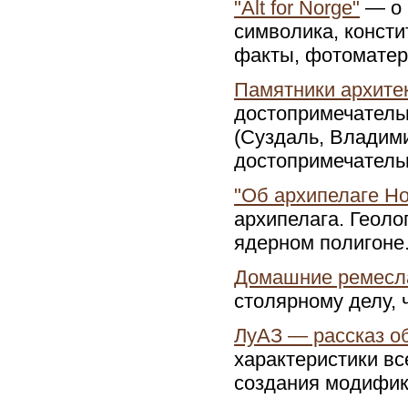
"Alt for Norge"
— о 
символика, конст
факты, фотоматер
Памятники архите
достопримечатель
(Суздаль, Владими
достопримечатель
"Об архипелаге Н
архипелага. Геоло
ядерном полигоне
Домашние ремесл
столярному делу, 
ЛуАЗ — рассказ о
характеристики в
создания модифик