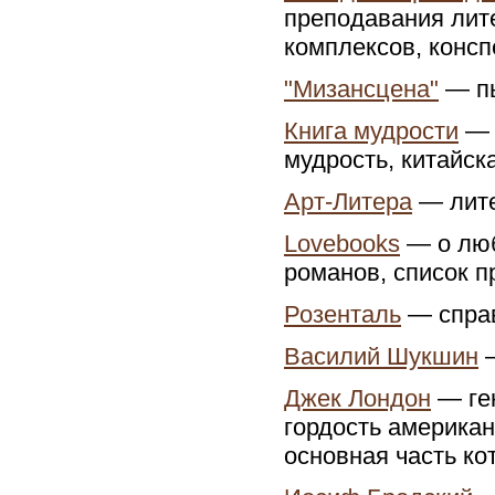
преподавания лит
комплексов, консп
"Мизансцена"
— пь
Книга мудрости
— 
мудрость, китайск
Арт-Литера
— лите
Lovebooks
— о люб
романов, список п
Розенталь
— справ
Василий Шукшин
—
Джек Лондон
— ген
гордость американ
основная часть ко