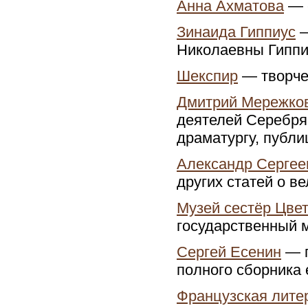
Анна Ахматова
— с
Зинаида Гиппиус
—
Николаевны Гиппи
Шекспир
— творче
Дмитрий Мережко
деятелей Серебрян
драматургу, публи
Александр Сергее
других статей о в
Музей сестёр Цве
государственный 
Сергей Есенин
— п
полного сборника 
Французская литер