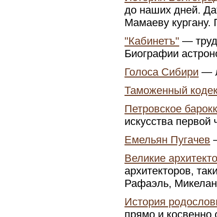
до наших дней. Да
Мамаеву кургану. 
"Кабинетъ"
— труд
Биографии астрон
Голоса Сибири
— л
Таможенный коде
Петровское барок
искусства первой ч
Емельян Пугачев
—
Великие архитект
архитекторов, так
Рафаэль, Микелан
История родослов
прямо и косвенно