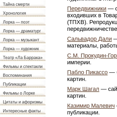
Тайна смерти
Передвижники
— о
Хронология
входивших в Това
(ТПХВ). Репродукц
Лорка — поэт
передвижничестве
Лорка — драматург
Сальвадор Дали
—
Лорка — музыкант
материалы, работ
Лорка — художник
С.М. Прокудин-Гор
Театр «Ла Баррака»
империи.
Фильмы и спектакли
Пабло Пикассо
— б
Воспоминания
картин.
Публикации
Марк Шагал
— сайт
Фильмы о Лорке
картин.
Цитаты и афоризмы
Казимир Малевич
Интересные факты
публикации.