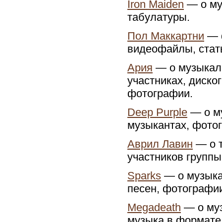
Iron Maiden
— о му
табулатуры.
Пол Маккартни
— ф
видеофайлы, стать
Ария
— о музыкаль
участниках, диско
фотографии.
Deep Purple
— о му
музыкантах, фотог
Аврил Лавин
— о т
участников группы
Sparks
— о музыкал
песен, фотографии
Megadeath
— о муз
музыка в формате 