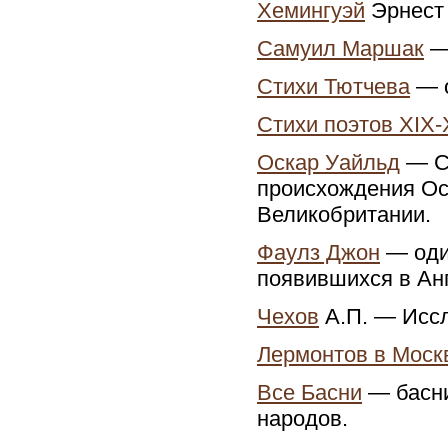
Хемингуэй
Эрнест 
Самуил Маршак
— 
Стихи Тютчева
— о
Стихи поэтов XIX-
Оскар Уайльд
— Са
происхождения Ос
Великобритании.
Фаулз Джон
— оди
появившихся в Анг
Чехов
А.П. — Иссл
Лермонтов в Моск
Все Басни
— басни
народов.