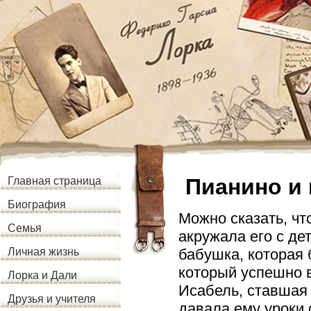
Пианино и 
Главная страница
Биография
Можно сказать, ч
Семья
акружала его с де
бабушка, которая
Личная жизнь
который успешно в
Лорка и Дали
Исабель, ставшая 
Друзья и учителя
давала ему уроки