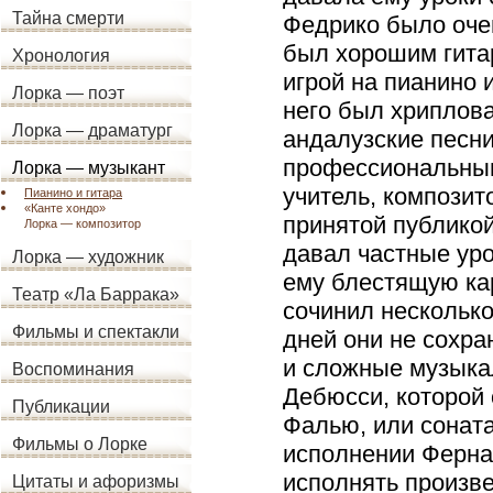
Тайна смерти
Федрико было оче
был хорошим гитар
Хронология
игрой на пианино 
Лорка — поэт
него был хриплова
Лорка — драматург
андалузские песни
профессиональным
Лорка — музыкант
учитель, композит
Пианино и гитара
«Канте хондо»
принятой публикой
Лорка — композитор
давал частные уро
Лорка — художник
ему блестящую ка
Театр «Ла Баррака»
сочинил нескольк
Фильмы и спектакли
дней они не сохра
и сложные музыка
Воспоминания
Дебюсси, которой 
Публикации
Фалью, или соната
Фильмы о Лорке
исполнении Ферна
исполнять произв
Цитаты и афоризмы