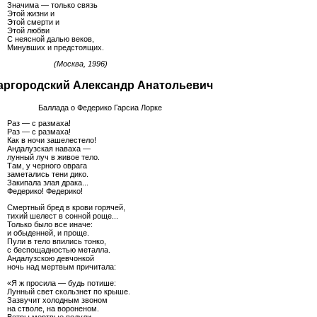
Значима — только связь
Этой жизни и
Этой смерти и
Этой любви
С неясной далью веков,
Минувших и предстоящих.
(Москва, 1996)
ргородский Александр Анатольевич
Баллада о Федерико Гарсиа Лорке
Раз — с размаха!
Раз — с размаха!
Как в ночи зашелестело!
Андалузская наваха —
лунный луч в живое тело.
Там, у черного оврага
заметались тени дико.
Закипала злая драка...
Федерико! Федерико!
Смертный бред в крови горячей,
тихий шелест в сонной роще...
Только было все иначе:
и обыденней, и проще.
Пули в тело впились тонко,
с беспощадностью металла.
Андалузскою девчонкой
ночь над мертвым причитала:
«Я ж просила — будь потише:
Лунный свет скользнет по крыше.
Зазвучит холодным звоном
на стволе, на вороненом.
Ветры мертвые подули,