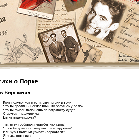
тихи о Лорке
в Вершинин
Конь полуночной масти, сын погони и воли!
Что ты бродишь, несчастный, по багряному полю?
Что ты гривой полощешь по багровому лугу?
С другом я разминулся...
Вы не видели друга?
Ты, змея гробовая, первобытная сила!
Что тебя доконало, под камнями скрутило?
Или зубы гадючьи убивать перестали?
Я врага потеряла...