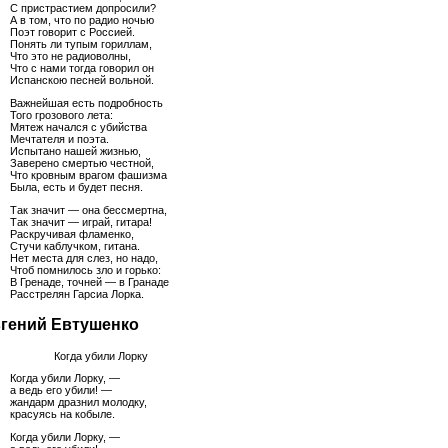
С пристрастием допросили?
А в том, что по радио ночью
Поэт говорит с Россией.
Понять ли тупым гориллам,
Что это не радиоволны,
Что с нами тогда говорил он
Испанскою песней вольной.
Важнейшая есть подробность
Того грозового лета:
Мятеж начался с убийства
Мечтателя и поэта.
Испытано нашей жизнью,
Заверено смертью честной,
Что кровным врагом фашизма
Была, есть и будет песня.
Так значит — она бессмертна,
Так значит — играй, гитара!
Раскручивая фламенко,
Стучи каблучком, гитана.
Нет места для слез, но надо,
Чтоб помнилось зло и горько:
В Гренаде, точней — в Гранаде
Расстрелян Гарсиа Лорка.
гений Евтушенко
Когда убили Лорку
Когда убили Лорку, —
а ведь его убили! —
жандарм дразнил молодку,
красуясь на кобыле.
Когда убили Лорку, —