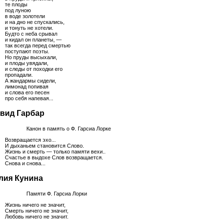
те плоды
под луною
в воде золотели
и на дно не спускались,
и тонуть не хотели.
Будто с неба срывал
и кидал он планеты, —
так всегда перед смертью
поступают поэты.
Но пруды высыхали,
и плоды увядали,
и следы от походки его
пропадали.
А жандармы сидели,
лимонад попивая
и слова его песен
про себя напевая...
вид Гарбар
Канон в память о Ф. Гарсиа Лорке
Возвращается эхо...
И дыханьем становится Слово.
Жизнь и смерть — только памяти вехи..
Счастье в выдохе Слов возвращается.
Снова и снова...
ия Кунина
Памяти Ф. Гарсиа Лорки
Жизнь ничего не значит,
Смерть ничего не значит,
Любовь ничего не значит.