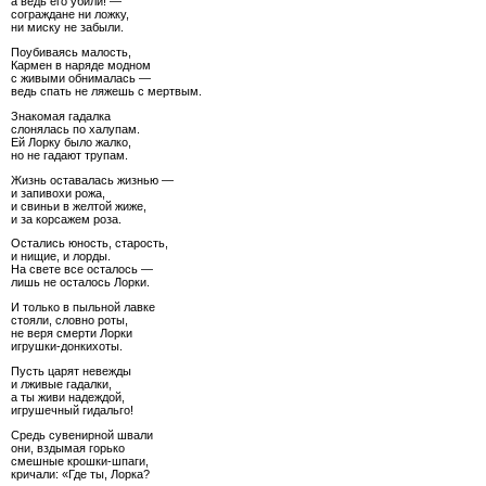
а ведь его убили! —
сограждане ни ложку,
ни миску не забыли.
Поубиваясь малость,
Кармен в наряде модном
с живыми обнималась —
ведь спать не ляжешь с мертвым.
Знакомая гадалка
слонялась по халупам.
Ей Лорку было жалко,
но не гадают трупам.
Жизнь оставалась жизнью —
и запивохи рожа,
и свиньи в желтой жиже,
и за корсажем роза.
Остались юность, старость,
и нищие, и лорды.
На свете все осталось —
лишь не осталось Лорки.
И только в пыльной лавке
стояли, словно роты,
не веря смерти Лорки
игрушки-донкихоты.
Пусть царят невежды
и лживые гадалки,
а ты живи надеждой,
игрушечный гидальго!
Средь сувенирной швали
они, вздымая горько
смешные крошки-шпаги,
кричали: «Где ты, Лорка?