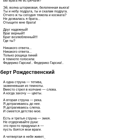
Вы врага не встречали?
Эй, волна штормовая, белопенная вьюга!
Ты и небу подруга, ты и скалам подруга.
Отчего ж ты сегодня тяжела и космата?
Не дозвалась я брата...
Отыщите мне брата!
Друг надежный!
Враг верный!!
Брат возлюбленный!!!
Где ты?
Никакого ответа...
Никакого ответа...
Только рощица пиний
в темноте голосила:
Федерико Гарсиа!.. Федерико Гарсиа!..
берт Рождественский
А одна струна — тетива,
зазвеневшая из темноты.
Вместо стрел в колчане — слова.
А когда захочу — цветы.
А вторая струна — река.
Я дотрагиваюсь до нее.
Я дотрагиваюсь слегка.
И смеется детство мое.
Есть и третья струна — змея.
Не отдергивайте руки:
это просто придумал я —
пусть боятся мои враги.
А четвертая в небе живет.