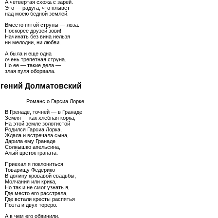
А четвертая схожа с зарей.
Это — радуга, что плывет
над моею бедной землей.
Вместо пятой струны — лоза.
Поскорее друзей зови!
Начинать без вина нельзя
ни мелодии, ни любви.
А была и еще одна
очень трепетная струна.
Но ее — такие дела —
злая пуля оборвала.
гений Долматовский
Романс о Гарсиа Лорке
В Гренаде, точней — в Гранаде
Земля — как хлебная корка,
На этой земле золотистой
Родился Гарсиа Лорка,
Ждала и встречала сына,
Дарила ему Гранаде
Солнышко апельсина,
Алый цветок граната.
Приехал я поклониться
Товарищу Федерико
В долину кровавой свадьбы,
Молчания или крика,
Но так и не смог узнать я,
Где место его расстрела,
Где встали кресты распятья
Поэта и двух тореро.
А в чем его обвинили,