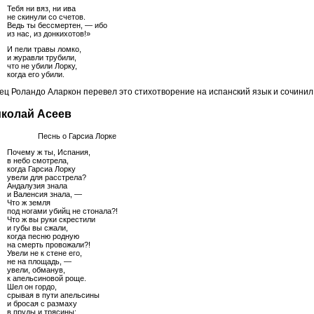
Тебя ни вяз, ни ива
не скинули со счетов.
Ведь ты бессмертен, — ибо
из нас, из донкихотов!»
И пели травы ломко,
и журавли трубили,
что не убили Лорку,
когда его убили.
ец Роландо Аларкон перевел это стихотворение на испанский язык и сочинил н
колай Асеев
Песнь о Гарсиа Лорке
Почему ж ты, Испания,
в небо смотрела,
когда Гарсиа Лорку
увели для расстрела?
Андалузия знала
и Валенсия знала, —
Что ж земля
под ногами убийц не стонала?!
Что ж вы руки скрестили
и губы вы сжали,
когда песню родную
на смерть провожали?!
Увели не к стене его,
не на площадь, —
увели, обманув,
к апельсиновой роще.
Шел он гордо,
срывая в пути апельсины
и бросая с размаху
в пруды и трясины;