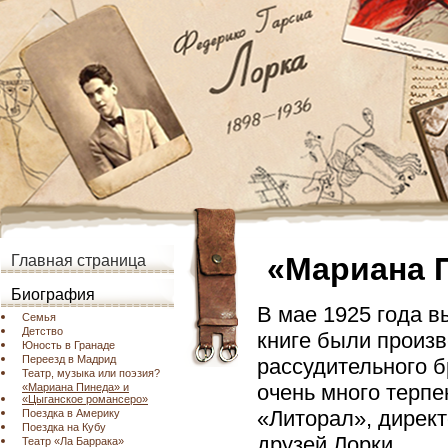
«Мариана 
Главная страница
Биография
В мае 1925 года в
Семья
Детство
книге были произ
Юность в Гранаде
Переезд в Мадрид
рассудительного б
Театр, музыка или поэзия?
очень много терп
«Мариана Пинеда» и
«Цыганское романсеро»
«Литорал», дирек
Поездка в Америку
Поездка на Кубу
друзей Лорки.
Театр «Ла Баррака»