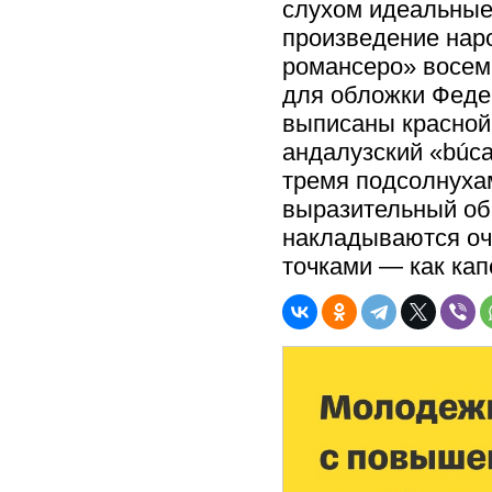
слухом идеальные
произведение нар
романсеро» восемн
для обложки Феде
выписаны красной
андалузский «búcar
тремя подсолнухам
выразительный обр
накладываются оч
точками — как кап