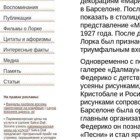
декорациям «Мари
Воспоминания
в Барселоне. Посл
показать в столиц
Публикации
представление «М
Фильмы о Лорке
1927 года. После 
Цитаты и афоризмы
Лорка был призна
триумфальным вхо
Интересные факты
Одновременно с п
Медиа
галерее «Далмау»
Память
Федерико с детств
Статьи
усеяны рисунками,
Кристобале и Роси
На правах рекламы:
рисунками сопрово
•
Вандалы разбили восемь
памятников на кладбище
|
сауна
Барселоне была о
воронеж адреса, wi
главным организат
• Парикмахерская цены на
услуги в салоне Salva Dali .
Федерико он позна
Хотите узнать
парикмахерская
цены на услуги
? Salva Dali
«Песни» и стал я
предлагает прозрачный прайс на
стрижки, окрашивание и укладки