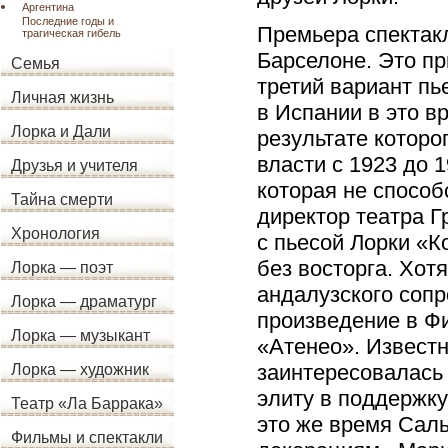
Аргентина
Последние годы и
Премьера спектак
трагическая гибель
Барселоне. Это пр
Семья
третий вариант пь
Личная жизнь
в Испании в это в
Лорка и Дали
результате которо
власти с 1923 до 
Друзья и учителя
которая не спосо
Тайна смерти
директор театра 
Хронология
с пьесой Лорки «К
без восторга. Хот
Лорка — поэт
андалузского сопр
Лорка — драматург
произведение в Ф
Лорка — музыкант
«Атенео». Известн
заинтересовалась
Лорка — художник
элиту в поддержку
Театр «Ла Баррака»
это же время Саль
Фильмы и спектакли