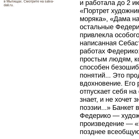
и работала до 2 и
в Мытищах. Смотрите на salva-
dali.ru.
«Портрет художни
моряка», «Дама на
остальные Федери
привлекла особого
написанная Себаст
работах Федерико
простым людям, ко
способен безошиб
понятий... Это пр
вдохновение. Его 
отпускает себя на
знает, и не хочет 
поэзии...» Банкет
Федерико — художн
произведение — «
позднее всеобщую 