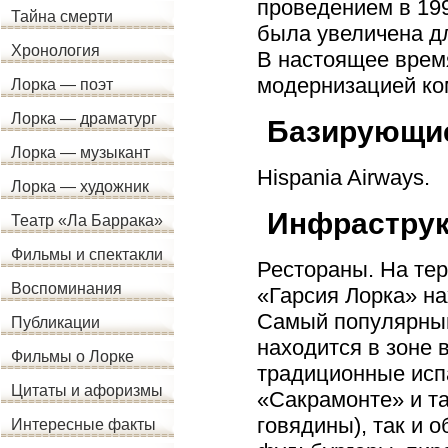
проведением в 199
Тайна смерти
была увеличена д
Хронология
В настоящее врем
модернизацией ком
Лорка — поэт
Лорка — драматург
Базирующие
Лорка — музыкант
Hispania Airways.
Лорка — художник
Инфраструк
Театр «Ла Баррака»
Фильмы и спектакли
Рестораны. На тер
Воспоминания
«Гарсия Лорка» н
Самый популярный
Публикации
находится в зоне 
Фильмы о Лорке
традиционные исп
Цитаты и афоризмы
«Сакрамонте» и т
говядины), так и 
Интересные факты