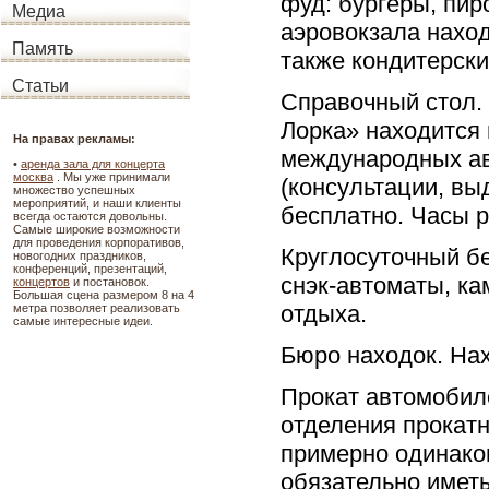
фуд: бургеры, пир
Медиа
аэровокзала наход
Память
также кондитерски
Статьи
Справочный стол.
Лорка» находится 
На правах рекламы:
международных ав
•
аренда зала для концерта
москва
. Мы уже принимали
(консультации, в
множество успешных
мероприятий, и наши клиенты
бесплатно. Часы р
всегда остаются довольны.
Самые широкие возможности
для проведения корпоративов,
Круглосуточный б
новогодних праздников,
конференций, презентаций,
снэк-автоматы, ка
концертов
и постановок.
Большая сцена размером 8 на 4
отдыха.
метра позволяет реализовать
самые интересные идеи.
Бюро находок. Нах
Прокат автомобил
отделения прокатн
примерно одинак
обязательно иметь