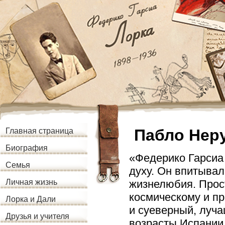
Пабло Нер
Главная страница
Биография
«Федерико Гарсиа
Семья
духу. Он впитывал
жизнелюбия. Прос
Личная жизнь
космическому и п
Лорка и Дали
и суеверный, луча
Друзья и учителя
возрасты Испании,