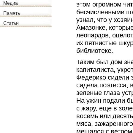
этом огромном чит
Медиа
бесчисленными шку
Память
узнал, что у хозя
Статьи
Амазонке, которые
леопардов, оцелот
их пятнистые шкур
библиотеке.
Таким был дом зн
капиталиста, укро
Федерико сидели з
сидела поэтесса, 
зеленые глаза уст
На ужин подали бы
с жару, еще в зол
восемь или десять
мяса, зажаренног
мешался с ветром 