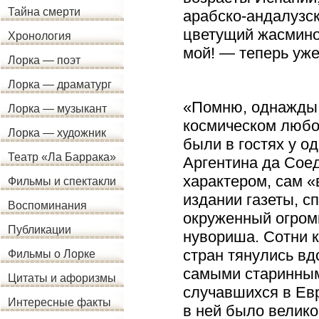
Тайна смерти
арабско-андалузск
цветущий жасмино
Хронология
мой! — теперь уже
Лорка — поэт
Лорка — драматург
«Помню, однажды 
Лорка — музыкант
космическом любо
Лорка — художник
были в гостях у о
Театр «Ла Баррака»
Аргентина да Сое
характером, сам «
Фильмы и спектакли
издании газеты, с
Воспоминания
окруженный огром
Публикации
нувориша. Сотни к
стран тянулись вд
Фильмы о Лорке
самыми старинными
Цитаты и афоризмы
случавшихся в Евр
Интересные факты
в ней было велико