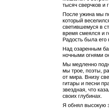
тысяч сверчков и 
После ужина мы по
который веселился
светившемуся в ст
время смеялся и г
Радость была его 
Над озаренным ба
ночными огнями он
Мы медленно подн
мы трое, поэты, р
от мира. Внизу св
гитары и песни пр
звездная, что каза
своих глубинах.
Я обнял высокую з