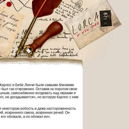
и Карлос и Бебе Линчи были самыми близкими
не был так откровенен. Оставив за порогом свою
ошным, самозабвенно колдовать над звуками и
ют, не догадываются», но которую Карлос с ним
и некоторую робость и даже настороженность
й, искреннего смеха, искренних речей. Он
 его обожали, а он обожал их».