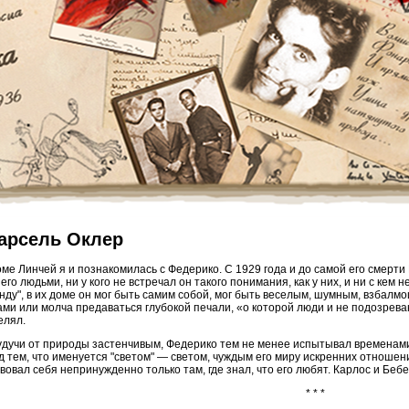
арсель Оклер
оме Линчей я и познакомилась с Федерико. С 1929 года и до самой его смерт
его людьми, ни у кого не встречал он такого понимания, как у них, и ни с кем 
енду", в их доме он мог быть самим собой, мог быть веселым, шумным, взбалм
ами или молча предаваться глубокой печали, «о которой люди и не подозрева
елял.
удучи от природы застенчивым, Федерико тем не менее испытывал временам
д тем, что именуется "светом" — светом, чуждым его миру искренних отношени
вовал себя непринужденно только там, где знал, что его любят. Карлос и Бебе
* * *