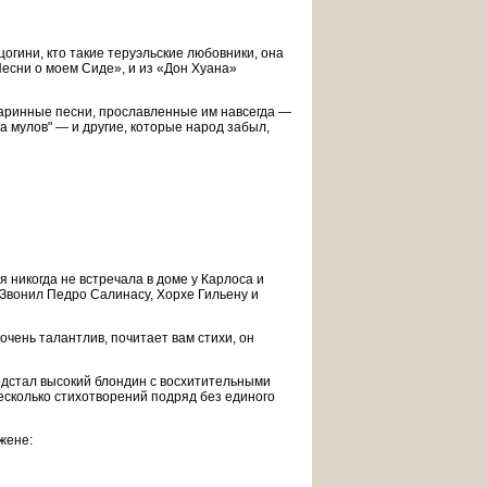
цогини, кто такие теруэльские любовники, она
«Песни о моем Сиде», и из «Дон Хуана»
старинные песни, прославленные им навсегда —
а мулов" — и другие, которые народ забыл,
я никогда не встречала в доме у Карлоса и
 Звонил Педро Салинасу, Хорхе Гильену и
очень талантлив, почитает вам стихи, он
редстал высокий блондин с восхитительными
есколько стихотворений подряд без единого
жене: