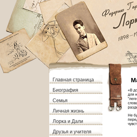
М
Главная страница
Биография
«В д
для н
"лег
Семья
слов
разд
Личная жизнь
Не б
пере
Лорка и Дали
чувст
Друзья и учителя