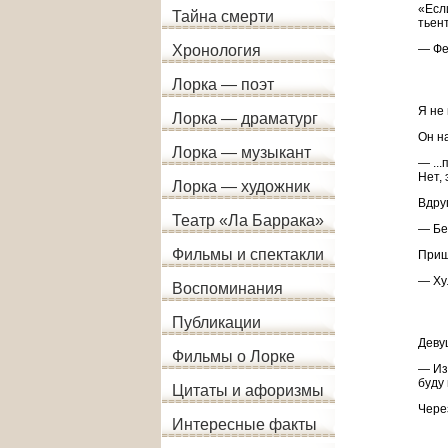
«Есл
Тайна смерти
тьен
— Фе
Хронология
Лорка — поэт
Я не 
Лорка — драматург
Он на
Лорка — музыкант
— ...
Нет, 
Лорка — художник
Вдруг
Театр «Ла Баррака»
— Бе
Фильмы и спектакли
Приш
— Ху
Воспоминания
Публикации
Деву
Фильмы о Лорке
— Изв
буду 
Цитаты и афоризмы
Чере
Интересные факты