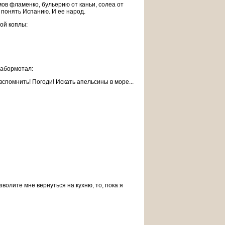
ов фламенко, бульерию от каньи, солеа от
ь понять Испанию. И ее народ.
ой коплы:
 забормотал:
у вспомнить! Погоди! Искать апельсины в море...
зволите мне вернуться на кухню, то, пока я