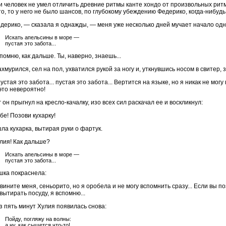
и человек не умел отличить древние ритмы канте хондо от произвольных ритм
то, то у него не было шансов, по глубокому убеждению Федерико, когда-нибуд
дерико, — сказала я однажды, — меня уже несколько дней мучает начало одн
Искать апельсины в море —
пустая это забота...
помню, как дальше. Ты, наверно, знаешь...
хмурился, сел на пол, ухватился рукой за ногу и, уткнувшись носом в свитер,
пустая это забота... пустая это забота... Вертится на языке, но я никак не мог
это невероятно!
 он прыгнул на кресло-качалку, изо всех сил раскачал ее и воскликнул:
бе! Позови кухарку!
ла кухарка, вытирая руки о фартук.
лия! Как дальше?
Искать апельсины в море —
пустая это забота...
шка покраснела:
ините меня, сеньорито, но я оробела и не могу вспомнить сразу... Если вы по
вытирать посуду, я вспомню...
з пять минут Хулия появилась снова:
Пойду, погляжу на волны:
а ну, как сыщется что-то!