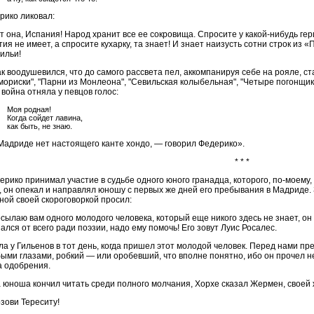
рико ликовал:
т она, Испания! Народ хранит все ее сокровища. Спросите у какой-нибудь гер
ия не имеет, а спросите кухарку, та знает! И знает наизусть сотни строк из 
ильи!
ак воодушевился, что до самого рассвета пел, аккомпанируя себе на рояле, 
 мориски", "Парни из Монлеона", "Севильская колыбельная", "Четыре погонщик
 война отняла у певцов голос:
Моя родная!
Когда сойдет лавина,
как быть, не знаю.
Мадриде нет настоящего канте хондо, — говорил Федерико».
* * *
ерико принимал участие в судьбе одного юного гранадца, которого, по-моему, 
, он опекал и направлял юношу с первых же дней его пребывания в Мадриде.
ной своей скороговоркой просил:
сылаю вам одного молодого человека, который еще никого здесь не знает, он 
ался от всего ради поэзии, надо ему помочь! Его зовут Луис Росалес.
ла у Гильенов в тот день, когда пришел этот молодой человек. Перед нами п
быми глазами, робкий — или оробевший, что вполне понятно, ибо он прочел н
а одобрения.
а юноша кончил читать среди полного молчания, Хорхе сказал Жермен, своей 
зови Тереситу!