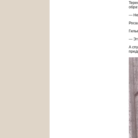
Тере
обра
— Не
Роса
Гилье
— Эт
А сп
пред