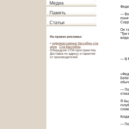
Медиа
Феде
Память
— Во
понят
Сорр
Статьи
Он т
"Три
На правах рекламы:
когда
•
гидромассажные бассейны спа
цена
.
Спа Бассейны
.
Оборудуем СПА-пространства.
Доставка по адресу и гарантия
от производителей.
— В 
«Фед
Бебе
обыч
— По
отказ
Я бы
голу
слов
Когд
— По