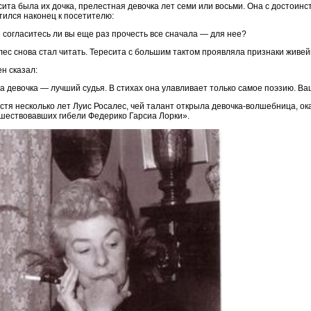
сита была их дочка, прелестная девочка лет семи или восьми. Она с достоинс
тился наконец к посетителю:
 согласитесь ли вы еще раз прочесть все сначала — для нее?
лес снова стал читать. Тересита с большим тактом проявляла признаки живей
н сказал:
а девочка — лучший судья. В стихах она улавливает только самое поэзию. Ваши
устя несколько лет Луис Росалес, чей талант открыла девочка-волшебница, о
шествовавших гибели Федерико Гарсиа Лорки».