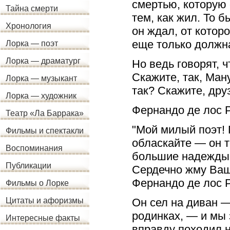
смертью, которую о
Тайна смерти
тем, как жил. То 
Хронология
он ждал, от которо
еще только должна
Лорка — поэт
Лорка — драматург
Но ведь говорят, ч
Скажите, так, Ман
Лорка — музыкант
так? Скажите, дру
Лорка — художник
Фернандо де лос Р
Театр «Ла Баррака»
"Мой милый поэт!
Фильмы и спектакли
обласкайте — он то
Воспоминания
большие надежды
Публикации
Сердечно жму Ваш
Фернандо де лос Р
Фильмы о Лорке
Он сел на диван —
Цитаты и афоризмы
родинках, — и мы 
Интересные факты
вправду походил 