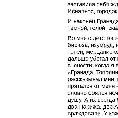
заставила себя жд
Иснальос, городок
И наконец Гранада
темной, голой, ск
Во мне с детства 
бирюза, изумруд,
теней, мерцание б
дальше убегал от 
в юности, когда я
«Гранада. Тополина
рассказывал мне, 
прятался от меня 
словно боялся исч
душу. А их всегда
два Парижа, две А
враждовали. У каж