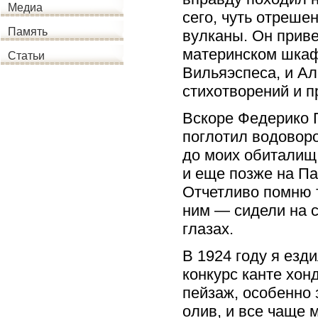
Медиа
сего, чуть отреше
Память
вулканы. Он приве
материнском шкафу
Статьи
Вильяэспеса, и Ал
стихотворений и п
Вскоре Федерико Г
поглотил водовор
до моих обиталищ 
и еще позже на Пад
Отчетливо помню т
ним — сидели на 
глазах.
В 1924 году я езд
конкурс канте хон
пейзаж, особенно 
олив, и все чаще 