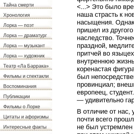
Тайна смерти
<...> Это было вр
наша страсть к но
Хронология
насыщения. Однак
Лорка — поэт
пришел из другого
Лорка — драматург
наследство. Точне
праздной, медлите
Лорка — музыкант
притчей во языцех
Лорка — художник
внутреннюю жизнь
Театр «Ла Баррака»
коренастая фигура
был непосредствен
Фильмы и спектакли
провинциал; внешн
Воспоминания
европеец, студент.
Публикации
— удивительно гар
Фильмы о Лорке
В отличие от нас,
Цитаты и афоризмы
почти всего прошл
не был устремлен 
Интересные факты