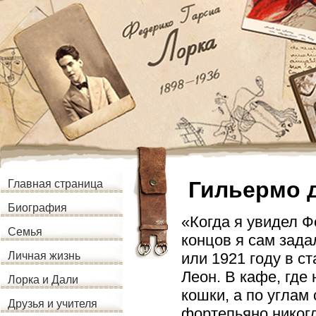
Гильермо 
Главная страница
Биография
«Когда я увидел Ф
Семья
концов я сам зада
или 1921 году в с
Личная жизнь
Леон. В кафе, гд
Лорка и Дали
кошки, а по углам
Друзья и учителя
фортепьяно никогд