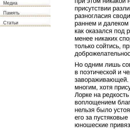
при этом никакой 
Медиа
присутствии разли
Память
разногласия своди
раннем и далеком 
Статьи
как оказался под 
менее никаких спо
только сойтись, п
доброжелательност
Но одним лишь сов
в поэтической и ч
завораживающей. 
многим, хотя прис
Лорке на редкость
воплощением благо
нельзя было устоя
его за пустяковые
юношеские привяз