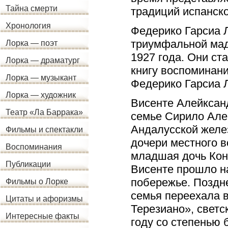
Тайна смерти
традиций испанск
Хронология
Федерико Гарсиа 
триумфальной мад
Лорка — поэт
1927 года. Они ст
Лорка — драматург
книгу воспоминани
Лорка — музыкант
Федерико Гарсиа 
Лорка — художник
Висенте Алейксанд
Театр «Ла Баррака»
семье Сирило Але
Андалусской желе
Фильмы и спектакли
дочери местного в
Воспоминания
младшая дочь Конч
Публикации
Висенте прошло н
побережье. Поздне
Фильмы о Лорке
семья переехала в
Цитаты и афоризмы
Терезиано», светс
Интересные факты
году со степенью 