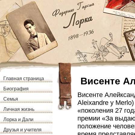
Висенте А
Главная страница
Биография
Висенте Алейксандр
Семья
Aleixandre y Merl
«поколения 27 год
Личная жизнь
премии «За выдаю
Лорка и Дали
положение человек
Друзья и учителя
время представля