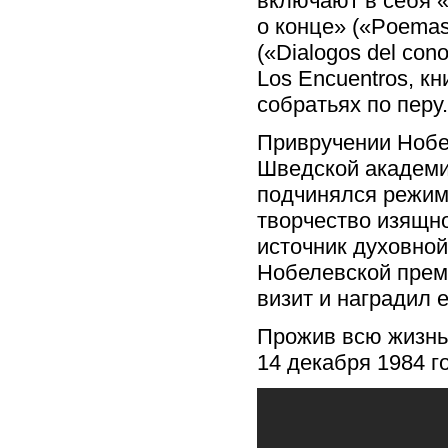
включают в себя «В
о конце» («Poemas
(«Dialogos del con
Los Encuentros, к
собратьях по перу.
Привручении Нобе
Шведской академии
подчинялся режим
творчество изящно
источник духовной
Нобелевской прем
визит и наградил 
Прожив всю жизнь
14 декабря 1984 го