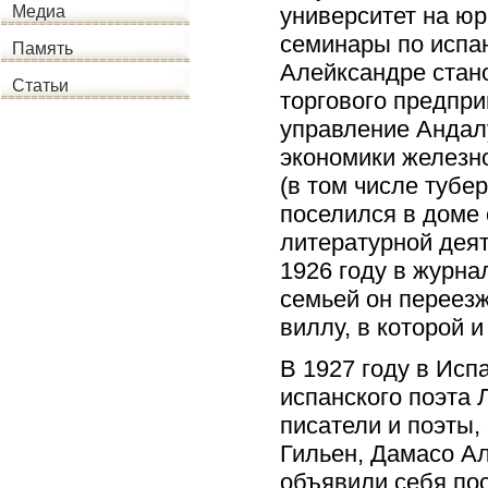
университет на ю
Медиа
семинары по испан
Память
Алейксандре стан
Статьи
торгового предпри
управление Андал
экономики железн
(в том числе тубер
поселился в доме 
литературной деят
1926 году в журна
семьей он переез
виллу, в которой 
В 1927 году в Исп
испанского поэта 
писатели и поэты,
Гильен, Дамасо Ал
объявили себя по