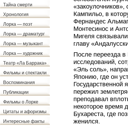
Тайна смерти
«закоулочников»,
Кампильо, в котор
Хронология
Фернандес Альмаг
Лорка — поэт
Монтесинос и Анто
Лорка — драматург
Мигеля связывали
главу «Андалусски
Лорка — музыкант
После переезда в
Лорка — художник
исследований, сот
Театр «Ла Баррака»
«Эль соль», напра
Фильмы и спектакли
Японию, где он ус
Воспоминания
Государственной 
пережил землетряс
Публикации
преподавал вплоть
Фильмы о Лорке
некоторое время д
Цитаты и афоризмы
Бухареста, где по
женился.
Интересные факты