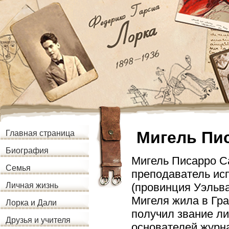
Мигель Пи
Главная страница
Биография
Мигель Писарро Са
Семья
преподаватель исп
(провинция Уэльва
Личная жизнь
Мигеля жила в Гр
Лорка и Дали
получил звание ли
Друзья и учителя
основателей журна