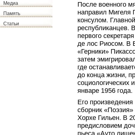
После военного м
Медиа
направил Мигеля 
Память
консулом. Главной
Статьи
республиканцев. 
первого секретаря
де лос Риосом. В 
«Герники» Пикассо
затем эмигрирова
где останавливает
до конца жизни, 
социологических 
январе 1956 года.
Его произведения
сборник «Поэзия» 
Хорхе Гильен. В 2
предисловием доч
пьеса «Ауто лишен