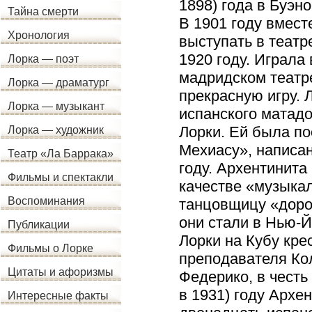
1898) года в Буэн
Тайна смерти
В 1901 году вмест
Хронология
выступать в театр
1920 году. Играла
Лорка — поэт
мадридском театре
Лорка — драматург
прекрасную игру. 
Лорка — музыкант
испанского матад
Лорки. Ей была п
Лорка — художник
Мехиасу», написан
Театр «Ла Баррака»
году. Архентинита
Фильмы и спектакли
качестве «музыка
Воспоминания
танцовщицу «дорог
они стали в Нью-Й
Публикации
Лорки на Кубу кре
Фильмы о Лорке
преподавателя Ко
Цитаты и афоризмы
Федерико, в честь
в 1931) году Архе
Интересные факты