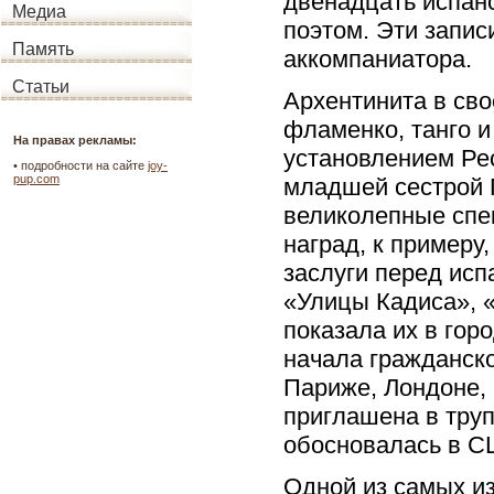
двенадцать испан
Медиа
поэтом. Эти запис
Память
аккомпаниатора.
Статьи
Архентинита в св
фламенко, танго и
На правах рекламы:
установлением Рес
•
подробности на сайте
joy-
pup.com
младшей сестрой 
великолепные спек
наград, к примеру
заслуги перед исп
«Улицы Кадиса», 
показала их в гор
начала гражданско
Париже, Лондоне,
приглашена в труп
обосновалась в С
Одной из самых и