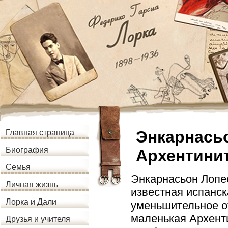
Энкарнасьо
Главная страница
Биография
Архентинит
Семья
Энкарнасьон Лопе
Личная жизнь
известная испанс
Лорка и Дали
уменьшительное о
маленькая Архенти
Друзья и учителя