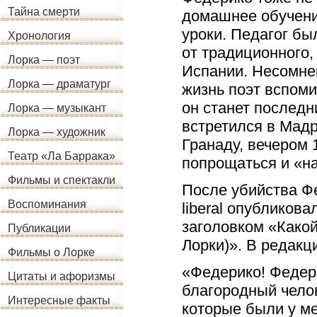
Тайна смерти
домашнее обучени
уроки. Педагог бы
Хронология
от традиционного,
Лорка — поэт
Испании. Несомне
Лорка — драматург
жизнь поэт вспом
он станет последн
Лорка — музыкант
встретился в Мадр
Лорка — художник
Гранаду, вечером 
Театр «Ла Баррака»
попрощаться и «на
Фильмы и спектакли
После убийства Фе
Воспоминания
liberal опубликов
заголовком «Какой
Публикации
Лорки)». В редакц
Фильмы о Лорке
«Федерико! Федери
Цитаты и афоризмы
благородный челов
Интересные факты
которые были у мен