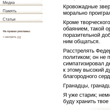
Медиа
Кровожадные звери
Память
морально проиграл
Статьи
Кроме творческого
обаянием, такой о
На правах рекламы:
поразительной доб
•
смотреть
тут
ним общаться.
Расстрелять Федер
политиком; он не 
симпатизировал де
к этому высокий д
благородного серд
Гранадцы, гранадц
Я уже старик; нем
буду хранить твое