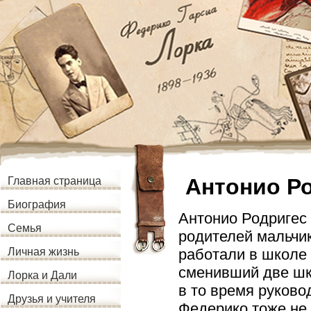
Антонио Р
Главная страница
Биография
Антонио Родригес
Семья
родителей мальчик
работали в школе 
Личная жизнь
сменивший две шк
Лорка и Дали
в то время руково
Друзья и учителя
Федерико тоже не 