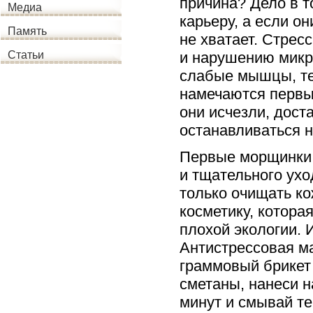
причина? Дело в т
Медиа
карьеру, а если о
Память
не хватает. Стре
и нарушению микр
Статьи
слабые мышцы, те,
намечаются первы
они исчезли, дост
останавливаться н
Первые морщинки 
и тщательного ухо
только очищать ко
косметику, котора
плохой экологии. 
Антистрессовая ма
граммовый брикет
сметаны, нанеси 
минут и смывай те