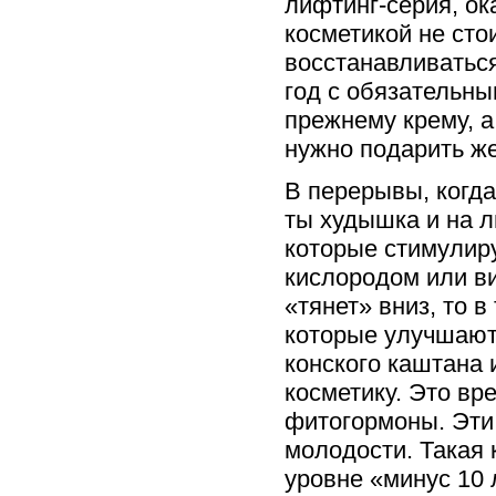
лифтинг-серия, ок
косметикой не сто
восстанавливаться
год с обязательны
прежнему крему, а
нужно подарить ж
В перерывы, когда
ты худышка и на л
которые стимулиру
кислородом или ви
«тянет» вниз, то 
которые улучшают
конского каштана 
косметику. Это вр
фитогормоны. Эти 
молодости. Такая 
уровне «минус 10 