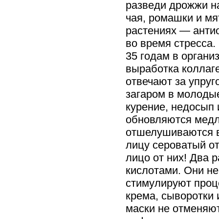
разведи дрожжи на
чая, ромашки и м
растениях — анти
во время стресса.
35 годам в органи
выработка коллаге
отвечают за упруг
загаром в молоды
курение, недосып 
обновляются медле
отшелушиваются в
лицу сероватый от
лицо от них! Два 
кислотами. Они не
стимулируют проц
крема, сыворотки
маски не отменяют