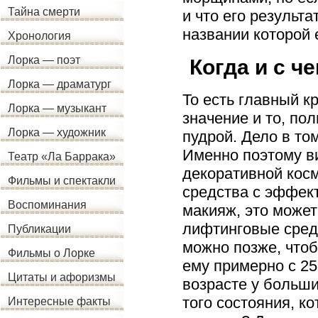
Тайна смерти
и что его результа
названии которой 
Хронология
Лорка — поэт
Когда и с ч
Лорка — драматург
То есть главный к
Лорка — музыкант
значение и то, по
Лорка — художник
пудрой. Дело в то
Именно поэтому в
Театр «Ла Баррака»
декоративной косм
Фильмы и спектакли
средства с эффек
Воспоминания
макияж, это может
лифтинговые средс
Публикации
можно позже, что
Фильмы о Лорке
ему примерно с 25
Цитаты и афоризмы
возрасте у больш
того состояния, к
Интересные факты