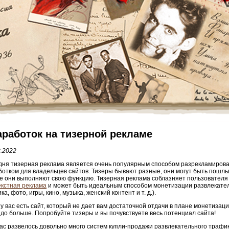
аработок на тизерной рекламе
8.2022
дня тизерная реклама является очень популярным способом разрекламиров
ботком для владельцев сайтов. Тизеры бывают разные, они могут быть пошл
се они выполняют свою функцию. Тизерная реклама соблазняет пользователя 
екстная реклама
и может быть идеальным способом монетизации развлекател
ка, фото, игры, кино, музыка, женский контент и т. д.).
у вас есть сайт, который не дает вам достаточной отдачи в плане монетизаци
здо больше. Попробуйте тизеры и вы почувствуете весь потенциал сайта!
ас развелось довольно много систем купли-продажи развлекательного трафи