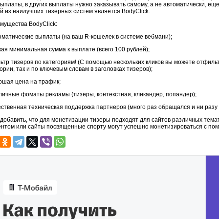
выплаты, в других выплаты нужно заказывать самому, а не автоматически, еще
й из наилучших тизерных систем является BodyClick.
мущества BodyClick:
томатические выплаты (на ваш R-кошелек в системе вебмани);
кая минимальная сумма к выплате (всего 100 рублей);
льтр тизеров по категориям! (С помощью нескольких кликов вы можете отфиль
ории, так и по ключевым словам в заголовках тизеров);
рошая цена на трафик;
зличные фоматы рекламы (тизеры, контекстная, кликандер, попандер);
чественная техническая поддержка партнеров (много раз обращался и ни разу
 добавить, что для монетизации тизеры подходят для сайтов различных тема
ентом или сайты посвященные спорту могут успешно монетизироваться с по