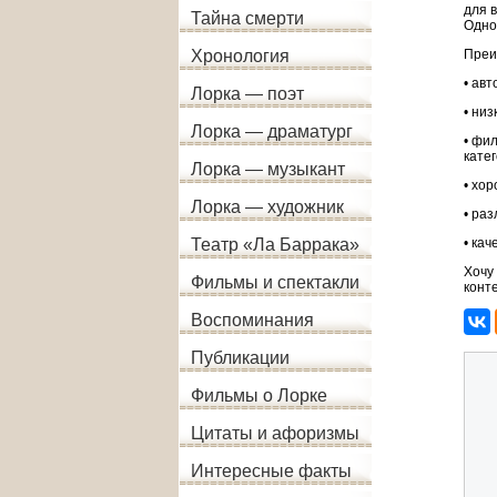
для 
Тайна смерти
Одно
Преи
Хронология
• ав
Лорка — поэт
• низ
Лорка — драматург
• фи
катег
Лорка — музыкант
• хо
Лорка — художник
• ра
• ка
Театр «Ла Баррака»
Хочу
Фильмы и спектакли
конт
Воспоминания
Публикации
Фильмы о Лорке
Цитаты и афоризмы
Интересные факты