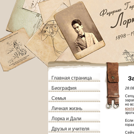
З
Главная страница
Биография
28.0
Сего
Семья
зара
но в
Личная жизнь
конт
эроти
Лорка и Дали
Если 
гора
Друзья и учителя
Сейч