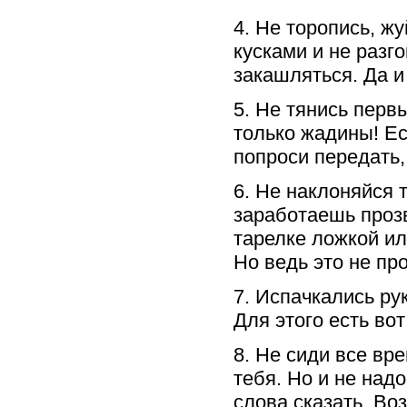
4. Не торопись, ж
кусками и не разг
закашляться. Да и
5. Не тянись перв
только жадины! Ес
попроси передать, 
6. Не наклоняйся 
заработаешь прозв
тарелке ложкой и
Но ведь это не про
7. Испачкались ру
Для этого есть во
8. Не сиди все вр
тебя. Но и не над
слова сказать. Во