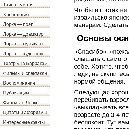
Тайна смерти
Чтобы в гостях не
Хронология
израильско-японс
манерам. Сделать 
Лорка — поэт
Лорка — драматург
Основы осн
Лорка — музыкант
«Спасибо», «пожа
Лорка — художник
слышать с самого 
Театр «Ла Баррака»
себе. Хотите, чт
леди, не скупитес
Фильмы и спектакли
нормой общения.
Воспоминания
Следующая хороша
Публикации
перебивать взросл
Фильмы о Лорке
«выкладывать все 
Цитаты и афоризмы
возрасте до 3-4 л
беспокоит. Тут ва
Интересные факты