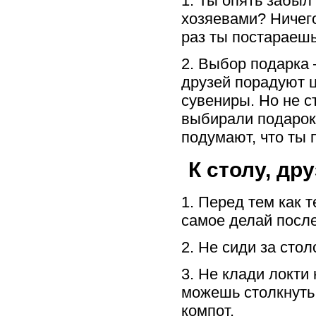
1. Ты опять забыл
хозяевами? Ничег
раз ты постараешь
2. Выбор подарка 
друзей порадуют ц
сувениры. Но не с
выбирали подарок
подумают, что ты 
К столу, дру
1. Перед тем как т
самое делай посл
2. Не сиди за стол
3. Не клади локти
можешь столкнуть 
компот.