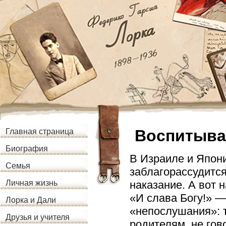
Воспитыва
Главная страница
Биография
В Израиле и Япони
Семья
заблагорассудится
наказание. А вот
Личная жизнь
«И слава Богу!» —
Лорка и Дали
«непослушания»: т
Друзья и учителя
родителям, не гов