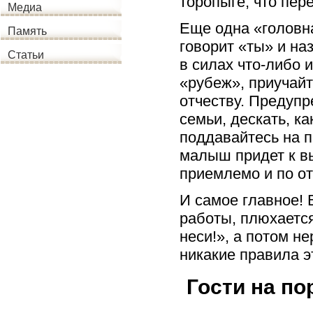
торопыге, что пер
Медиа
Еще одна «головна
Память
говорит «ты» и на
Статьи
в силах что-либо 
«рубеж», приучайт
отчеству. Предупр
семьи, дескать, ка
поддавайтесь на п
малыш придет к в
приемлемо и по о
И самое главное! 
работы, плюхается
неси!», а потом не
никакие правила э
Гости на по