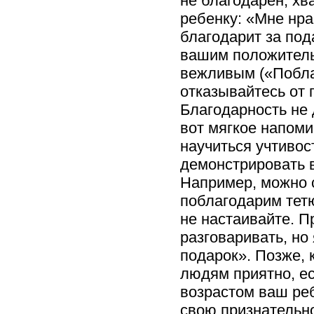
не благодарен, хв
ребенку: «Мне нра
благодарит за под
вашим положитель
вежливым («Поблаг
отказывайтесь от 
Благодарность не 
вот мягкое напоми
научиться учтивос
демонстрировать в
Например, можно с
поблагодарим тетю
не настаивайте. П
разговаривать, но
подарок». Позже, 
людям приятно, ес
возрастом ваш реб
свою признательно