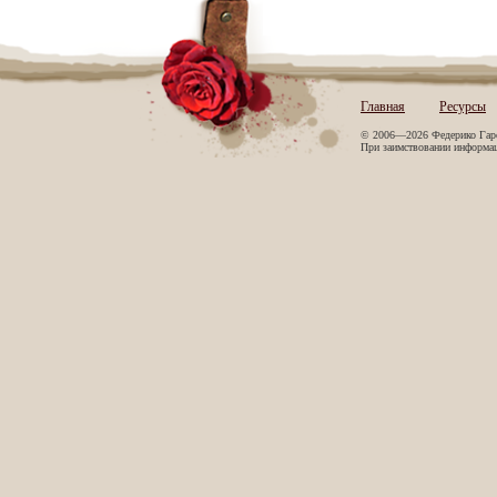
Главная
Ресурсы
© 2006—2026 Федерико Гар
При заимствовании информаци