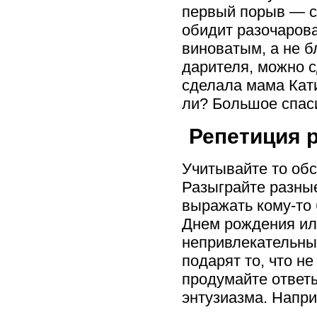
первый порыв — сд
обидит разочарова
виноватым, а не б
дарителя, можно с
сделала мама Кати:
ли? Большое спаси
Репетиция 
Учитывайте то обс
Разыграйте разны
выражать кому-то 
Днем рождения или
непривлекательный
подарят то, что не
продумайте ответ
энтузиазма. Напри