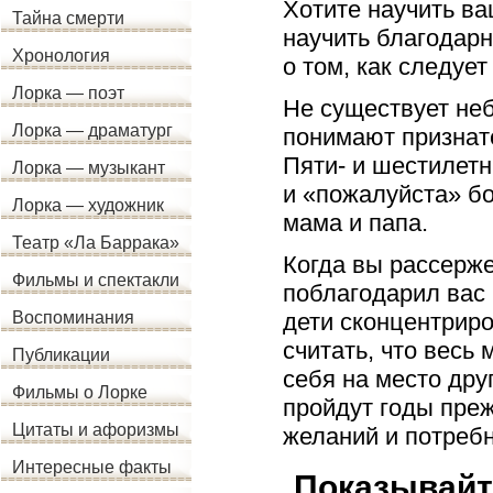
Хотите научить в
Тайна смерти
научить благодарн
Хронология
о том, как следует
Лорка — поэт
Не существует неб
Лорка — драматург
понимают признате
Пяти- и шестилетн
Лорка — музыкант
и «пожалуйста» б
Лорка — художник
мама и папа.
Театр «Ла Баррака»
Когда вы рассерж
Фильмы и спектакли
поблагодарил вас 
дети сконцентриро
Воспоминания
считать, что весь
Публикации
себя на место дру
Фильмы о Лорке
пройдут годы преж
Цитаты и афоризмы
желаний и потребн
Интересные факты
Показывайт