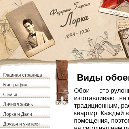
Виды обое
Главная страница
Биография
Обои — это рулон
Семья
изготавливают на 
традиционным, ра
Личная жизнь
квартир. Каждый 
Лорка и Дали
помещения, поэтом
Друзья и учителя
на сегодняшнем р