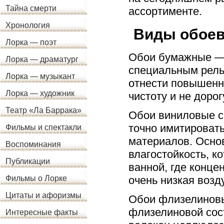
Тайна смерти
ассортименте.
Хронология
Виды обое
Лорка — поэт
Обои бумажные — 
Лорка — драматург
специальным рель
Лорка — музыкант
отнести повышенн
Лорка — художник
чистоту и не дорог
Театр «Ла Баррака»
Обои виниловые со
точно имитироват
Фильмы и спектакли
материалов. Осно
Воспоминания
влагостойкость, к
Публикации
ванной, где конце
очень низкая возд
Фильмы о Лорке
Цитаты и афоризмы
Обои флизелиновы
флизелиновой сос
Интересные факты