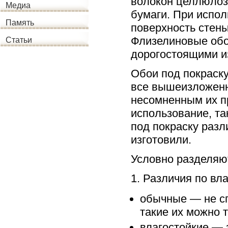
волокон целлюлоз
Медиа
бумаги. При испол
Память
поверхность стен
Флизелиновые обо
Статьи
дорогостоящими и
Обои под покраск
все вышеизложенны
несомненным их п
использование, та
под покраску разл
изготовили.
Условно разделяю
1. Различия по вла
обычные — не сп
такие их можно т
влагостойкие — 