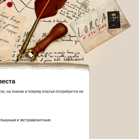
веста
о, на поиски и покупку платья потребуется не
ь пышным и экстравагантным.