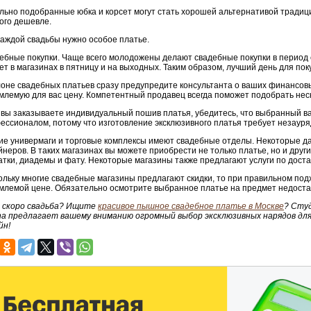
льно подобранные юбка и корсет могут стать хорошей альтернативой традици
ого дешевле.
каждой свадьбы нужно особое платье.
ебные покупки. Чаще всего молодожены делают свадебные покупки в период 
ет в магазинах в пятницу и на выходных. Таким образом, лучший день для пок
лоне свадебных платьев сразу предупредите консультанта о ваших финансов
млемую для вас цену. Компетентный продавец всегда поможет подобрать неск
 вы заказываете индивидуальный пошив платья, убедитесь, что выбранный в
ессионалом, потому что изготовление эксклюзивного платья требует незауря
ие универмаги и торговые комплексы имеют свадебные отделы. Некоторые д
йнеров. В таких магазинах вы можете приобрести не только платье, но и други
атки, диадемы и фату. Некоторые магазины также предлагают услуги по доста
ольку многие свадебные магазины предлагают скидки, то при правильном под
млемой цене. Обязательно осмотрите выбранное платье на предмет недостат
с скоро свадьба? Ищите
красивое пышное свадебное платье в Москве
? Студ
ina предлагает вашему вниманию огромный выбор эксклюзивных нарядов дл
йн!