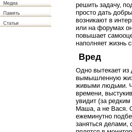
Медиа
решить задачу, по
просто дать добры
Память
возникают в интер
Статьи
или на форумах он
повышает самооцен
наполняет жизнь 
Вред
Одно вытекает из 
вымышленную жизн
живыми людьми. Ч
времени, выстукив
увидит (за редким
Маша, а не Вася. 
ежеминутно подбег
заняться делами, с
пялятся в монитор