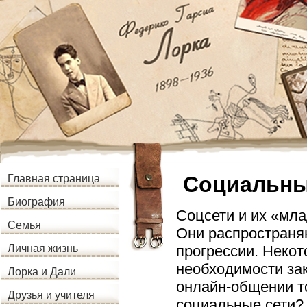
Социальны
Главная страница
Биография
Соцсети и их «мл
Семья
Они распространяю
прогрессии. Некото
Личная жизнь
необходимости зак
Лорка и Дали
онлайн-общении то
Друзья и учителя
социальные сети?