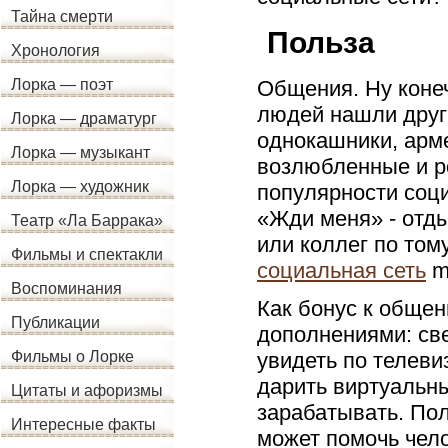
Тайна смерти
Польза
Хронология
Общения. Ну конеч
Лорка — поэт
людей нашли друг 
Лорка — драматург
однокашники, арм
Лорка — музыкант
возлюбленные и р
Лорка — художник
популярности соци
«Жди меня» - отд
Театр «Ла Баррака»
или коллег по том
Фильмы и спектакли
социальная сеть
m
Воспоминания
Как бонус к обще
Публикации
дополнениями: све
увидеть по телеви
Фильмы о Лорке
дарить виртуальн
Цитаты и афоризмы
зарабатывать. По
Интересные факты
может помочь чело