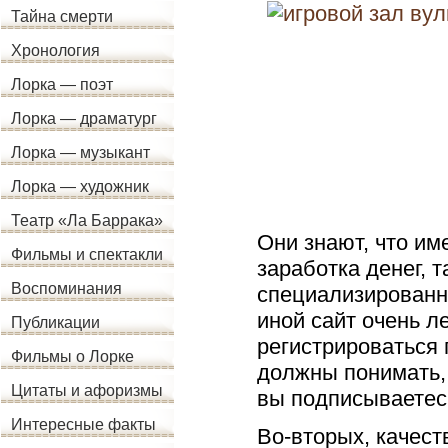
Тайна смерти
Хронология
Лорка — поэт
Лорка — драматург
Лорка — музыкант
Лорка — художник
Театр «Ла Баррака»
Они знают, что им
Фильмы и спектакли
заработка денег, 
Воспоминания
специализированн
иной сайт очень л
Публикации
регистрироваться 
Фильмы о Лорке
должны понимать, 
Цитаты и афоризмы
вы подписываетес
Интересные факты
Во-вторых, качест