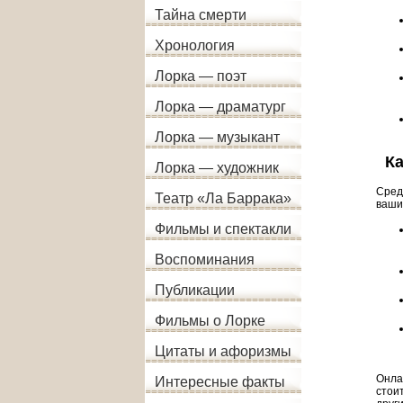
Тайна смерти
Хронология
Лорка — поэт
Лорка — драматург
Лорка — музыкант
К
Лорка — художник
Сред
Театр «Ла Баррака»
ваши
Фильмы и спектакли
Воспоминания
Публикации
Фильмы о Лорке
Цитаты и афоризмы
Онла
Интересные факты
стои