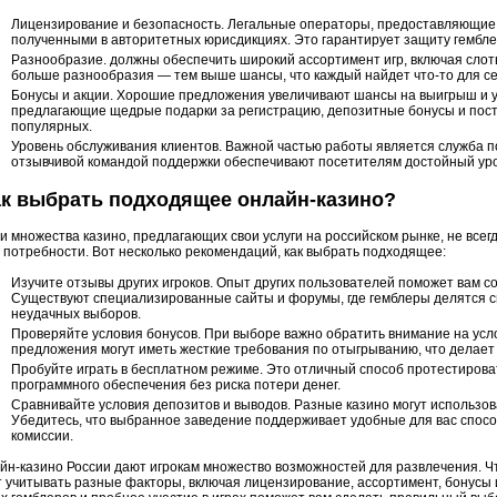
Лицензирование и безопасность. Легальные операторы, предоставляющие с
полученными в авторитетных юрисдикциях. Это гарантирует защиту гембл
Разнообразие. должны обеспечить широкий ассортимент игр, включая слоты
больше разнообразия — тем выше шансы, что каждый найдет что-то для се
Бонусы и акции. Хорошие предложения увеличивают шансы на выигрыш и у
предлагающие щедрые подарки за регистрацию, депозитные бонусы и посто
популярных.
Уровень обслуживания клиентов. Важной частью работы является служба 
отзывчивой командой поддержки обеспечивают посетителям достойный ур
ак выбрать подходящее онлайн-казино?
и множества казино, предлагающих свои услуги на российском рынке, не всегд
 потребности. Вот несколько рекомендаций, как выбрать подходящее:
Изучите отзывы других игроков. Опыт других пользователей поможет вам с
Существуют специализированные сайты и форумы, где гемблеры делятся с
неудачных выборов.
Проверяйте условия бонусов. При выборе важно обратить внимание на усл
предложения могут иметь жесткие требования по отыгрыванию, что делает 
Пробуйте играть в бесплатном режиме. Это отличный способ протестирова
программного обеспечения без риска потери денег.
Сравнивайте условия депозитов и выводов. Разные казино могут использов
Убедитесь, что выбранное заведение поддерживает удобные для вас спос
комиссии.
йн-казино России дают игрокам множество возможностей для развлечения. Ч
т учитывать разные факторы, включая лицензирование, ассортимент, бонусы 