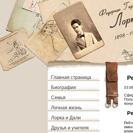
Р
Главная страница
Биография
03.0
Сфер
Семья
Попу
бону
Личная жизнь
Р
Лорка и Дали
Рейт
имен
Друзья и учителя
влия