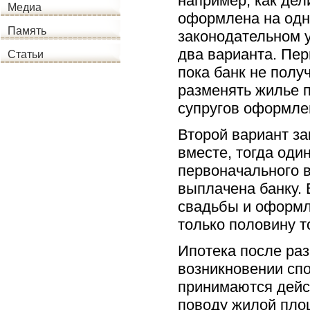
например, как дел
Медиа
оформлена на одно
Память
законодательном у
два варианта. Пер
Статьи
пока банк не получ
разменять жилье п
супругов оформле
Второй вариант за
вместе, тогда оди
первоначального в
выплачена банку. 
свадьбы и оформле
только половину т
Ипотека после раз
возникновении спо
принимаются дейс
поводу жилой пло