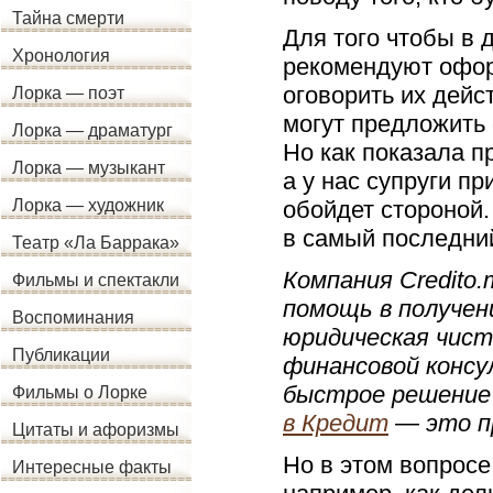
Тайна смерти
Для того чтобы в
Хронология
рекомендуют офор
оговорить их дейс
Лорка — поэт
могут предложить
Лорка — драматург
Но как показала п
Лорка — музыкант
а у нас супруги п
обойдет стороной.
Лорка — художник
в самый последни
Театр «Ла Баррака»
Компания Credito
Фильмы и спектакли
помощь в получен
Воспоминания
юридическая чист
Публикации
финансовой консу
быстрое решение
Фильмы о Лорке
в Кредит
— это п
Цитаты и афоризмы
Но в этом вопросе,
Интересные факты