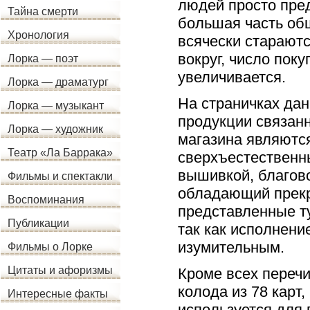
людей просто пред
Тайна смерти
большая часть общ
Хронология
всячески старают
вокруг, число пок
Лорка — поэт
увеличивается.
Лорка — драматург
На страничках да
Лорка — музыкант
продукции связанн
Лорка — художник
магазина являютс
Театр «Ла Баррака»
сверхъестественн
вышивкой, благов
Фильмы и спектакли
обладающий прекр
Воспоминания
представленные ту
Публикации
так как исполнени
изумительным.
Фильмы о Лорке
Цитаты и афоризмы
Кроме всех перечи
колода из 78 карт
Интересные факты
используется для 