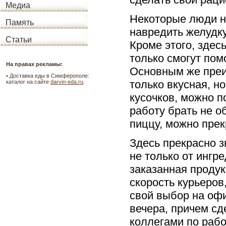
Медиа
Некоторые люди не 
Память
навредить желудку
Статьи
Кроме этого, здес
только смогут пом
На правах рекламы:
Основным же преи
•
Доставка еды в Симферополе:
только вкусная, н
каталог на сайте
darvin-eda.ru
.
кусочков, можно п
работу брать не о
пиццу, можно прек
Здесь прекрасно з
не только от ингр
заказанная продук
скорость курьеров
свой выбор на оф
вечера, причем сд
коллегами по рабо