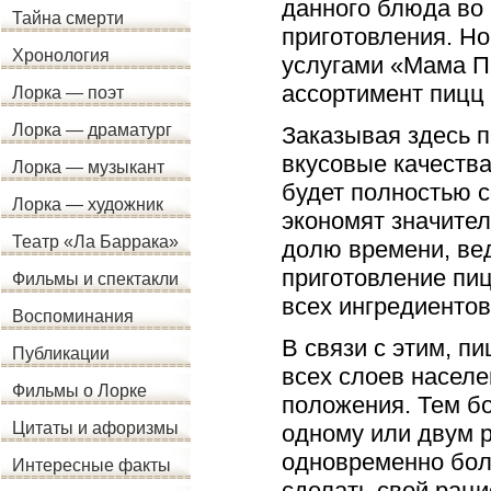
данного блюда во 
Тайна смерти
приготовления. Но
Хронология
услугами «Мама П
ассортимент пицц 
Лорка — поэт
Лорка — драматург
Заказывая здесь 
вкусовые качества
Лорка — музыкант
будет полностью с
Лорка — художник
экономят значите
Театр «Ла Баррака»
долю времени, вед
приготовление пиц
Фильмы и спектакли
всех ингредиентов
Воспоминания
В связи с этим, п
Публикации
всех слоев населе
Фильмы о Лорке
положения. Тем бо
Цитаты и афоризмы
одному или двум р
одновременно бол
Интересные факты
сделать свой раци