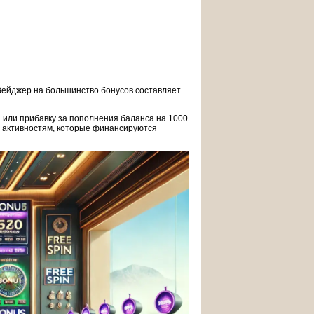
 Вейджер на большинство бонусов составляет
 или прибавку за пополнения баланса на 1000
м активностям, которые финансируются