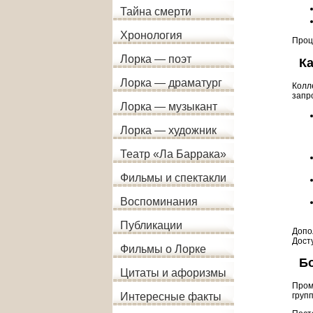
Тайна смерти
Хронология
Проц
Лорка — поэт
Ка
Лорка — драматург
Колл
запр
Лорка — музыкант
Лорка — художник
Театр «Ла Баррака»
Фильмы и спектакли
Воспоминания
Публикации
Допо
Дост
Фильмы о Лорке
Бо
Цитаты и афоризмы
Пром
Интересные факты
групп