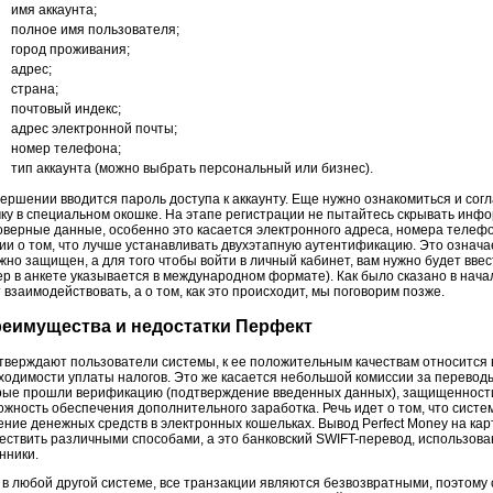
имя аккаунта;
полное имя пользователя;
город проживания;
адрес;
страна;
почтовый индекс;
адрес электронной почты;
номер телефона;
тип аккаунта (можно выбрать персональный или бизнес).
вершении вводится пароль доступа к аккаунту. Еще нужно ознакомиться и сог
чку в специальном окошке. На этапе регистрации не пытайтесь скрывать инфо
оверные данные, особенно это касается электронного адреса, номера телеф
ии о том, что лучше устанавливать двухэтапную аутентификацию. Это означа
жно защищен, а для того чтобы войти в личный кабинет, вам нужно будет ввес
ер в анкете указывается в международном формате). Как было сказано в нача
 взаимодействовать, а о том, как это происходит, мы поговорим позже.
еимущества и недостатки Перфект
утверждают пользователи системы, к ее положительным качествам относится 
ходимости уплаты налогов. Это же касается небольшой комиссии за перевод
рые прошли верификацию (подтверждение введенных данных), защищенности 
ожность обеспечения дополнительного заработка. Речь идет о том, что систе
ение денежных средств в электронных кошельках. Вывод Perfect Money на карту
ествить различными способами, а это банковский SWIFT-перевод, использован
нники.
и в любой другой системе, все транзакции являются безвозвратными, поэтому