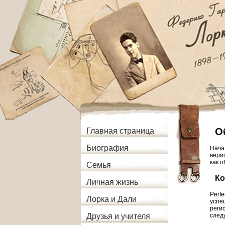
О
Главная страница
Биография
Нача
вери
как 
Семья
Ко
Личная жизнь
Perf
Лорка и Дали
успе
реги
след
Друзья и учителя