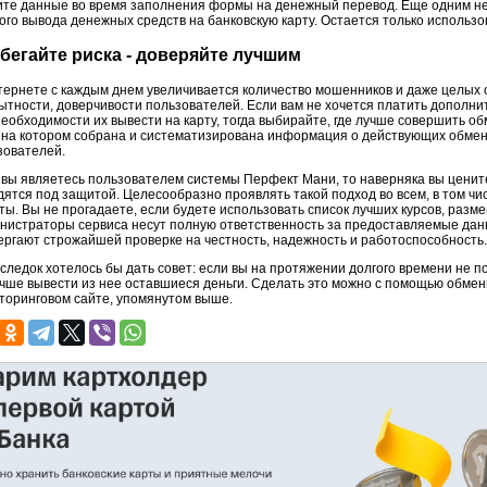
ите данные во время заполнения формы на денежный перевод. Еще одним не
ого вывода денежных средств на банковскую карту. Остается только использо
бегайте риска - доверяйте лучшим
тернете с каждым днем увеличивается количество мошенников и даже целых
ытности, доверчивости пользователей. Если вам не хочется платить дополни
необходимости их вывести на карту, тогда выбирайте, где лучше совершить 
, на котором собрана и систематизирована информация о действующих обмен
зователей.
 вы являетесь пользователем системы Перфект Мани, то наверняка вы ценит
дятся под защитой. Целесообразно проявлять такой подход во всем, в том ч
ты. Вы не прогадаете, если будете использовать список лучших курсов, раз
нистраторы сервиса несут полную ответственность за предоставляемые дан
ергают строжайшей проверке на честность, надежность и работоспособность.
следок хотелось бы дать совет: если вы на протяжении долгого времени не 
учше вывести из нее оставшиеся деньги. Сделать это можно с помощью обмен
торинговом сайте, упомянутом выше.