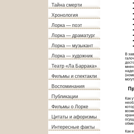
Тайна смерти
Хронология
Лорка — поэт
Лорка — драматург
Лорка — музыкант
В за
Лорка — художник
гало
дост
Театр «Ла Баррака»
мнен
наде
(ном
Фильмы и спектакли
могут
Воспоминания
Пр
Публикации
Как 
необ
Фильмы о Лорке
кото
возм
хран
Цитаты и афоризмы
осущ
обме
Интересные факты
Как 