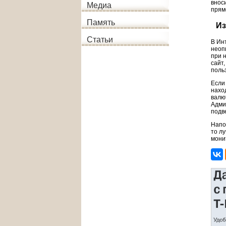
внос
Медиа
прям
Память
Из
Статьи
В Ин
неоп
при 
сайт
поль
Если
нахо
валю
Адми
подв
Напо
то л
мони