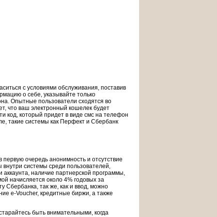
ласиться с условиями обслуживания, поставив
рмацию о себе, указывайте только
она. Опытные пользователи сходятся во
ет, что ваш электронный кошелек будет
ти код, который придет в виде смс на телефон
ле, такие системы как Перфект и Сбербанк
в первую очередь анонимность и отсутствие
ы внутри системы среди пользователей,
аккаунта, наличие партнерской программы,
мой начисляется около 4% годовых за
 Сбербанка, так же, как и ввод, можно
ие e-Voucher, кредитные биржи, а также
 старайтесь быть внимательными, когда