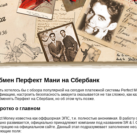
бмен Перфект Мани на Сбербанк
ть хотелось бы с обзора популярной на сегодня платежной системы Perfect M
фикацию, настроить безопасность аккаунта оказывается не так сложно, как каж
обменять Перфект на Сбербанк, но об этом чуть позже.
ротко о главном
ect Money известна как оффшорная ЭПС, т.е. полностью анонимная. В работу о
шно развивается, официально принадлежит компании под названием SR & I. 
страцию на официальном сайте. Данный этап подразумевает заполнение нес
ующие поля: