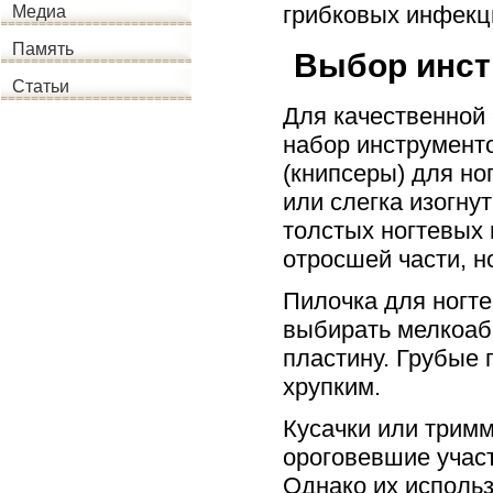
грибковых инфекц
Медиа
Память
Выбор инст
Статьи
Для качественной
набор инструмент
(книпсеры) для н
или слегка изогн
толстых ногтевых
отросшей части, н
Пилочка для ногте
выбирать мелкоаб
пластину. Грубые 
хрупким.
Кусачки или тримм
ороговевшие участ
Однако их исполь