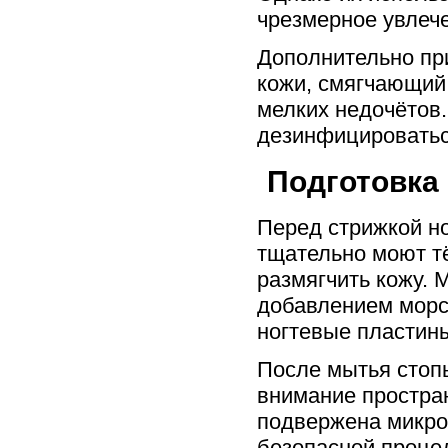
чрезмерное увлеч
Дополнительно при
кожи, смягчающий 
мелких недочётов.
дезинфицироватьс
Подготовка
Перед стрижкой но
тщательно моют тё
размягчить кожу. 
добавлением морск
ногтевые пластины
После мытья стоп
внимание простра
подвержена микро
безопасной проце