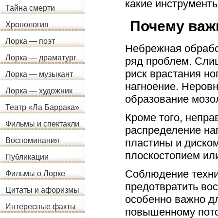
какие инструменты
Тайна смерти
Почему важ
Хронология
Лорка — поэт
Небрежная обрабо
Лорка — драматург
ряд проблем. Сли
риск врастания но
Лорка — музыкант
нагноение. Неровн
Лорка — художник
образование мозо
Театр «Ла Баррака»
Кроме того, непра
Фильмы и спектакли
распределение наг
Воспоминания
пластины и диском
плоскостопием ил
Публикации
Соблюдение техник
Фильмы о Лорке
предотвратить вос
Цитаты и афоризмы
особенно важно дл
Интересные факты
повышенному пото