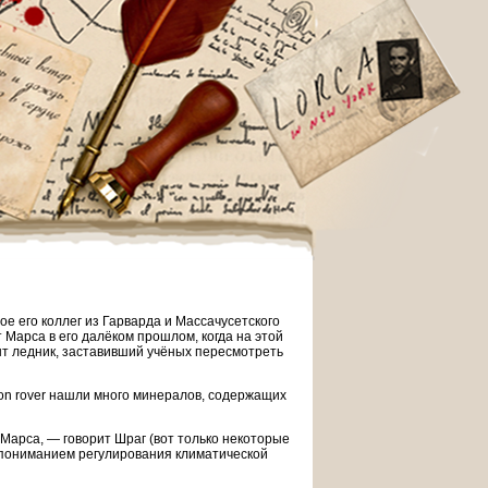
вое его коллег из Гарварда и Массачусетского
Марса в его далёком прошлом, когда на этой
ыт ледник, заставивший учёных пересмотреть
on rover нашли много минералов, содержащих
Марса, — говорит Шраг (вот только некоторые
им пониманием регулирования климатической