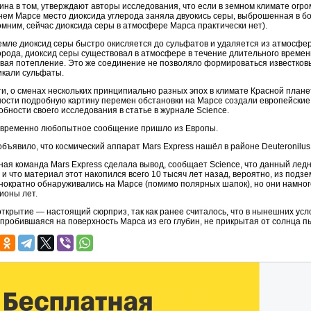
ина в том, утверждают авторы исследования, что если в земном климате огро
нем Марсе место диоксида углерода заняла двуокись серы, выброшенная в бол
омним, сейчас диоксида серы в атмосфере Марса практически нет).
емле диоксид серы быстро окисляется до сульфатов и удаляется из атмосфер
орода, диоксид серы существовал в атмосфере в течение длительного времени,
вая потепление. Это же соединение не позволяло формироваться известковы
икали сульфаты.
ти, о сменах нескольких принципиально разных эпох в климате Красной плане
ности подробную картину перемен обстановки на Марсе создали европейские
обности своего исследования в статье в журнале Science.
временно любопытное сообщение пришло из Европы.
объявило, что космический аппарат Mars Express нашёл в районе Deuteronilu
ная команда Mars Express сделала вывод, сообщает Science, что данный лед
, и что материал этот накопился всего 10 тысяч лет назад, вероятно, из подз
нократно обнаруживались на Марсе (помимо полярных шапок), но они намного
ионы лет.
открытие — настоящий сюрприз, так как ранее считалось, что в нынешних усл
 пробившаяся на поверхность Марса из его глубин, не прикрытая от солнца п