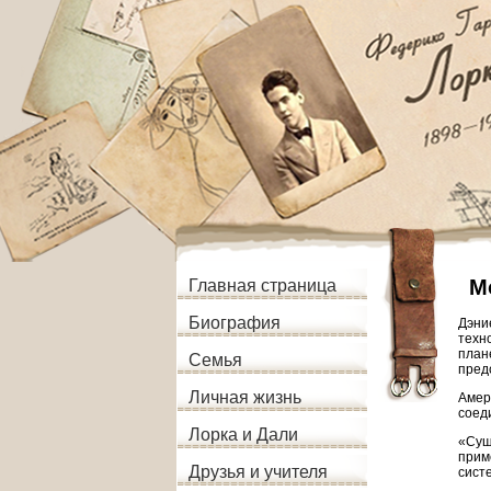
М
Главная страница
Биография
Дэние
техн
план
Семья
пред
Личная жизнь
Амер
соед
Лорка и Дали
«Сущ
прим
Друзья и учителя
сист