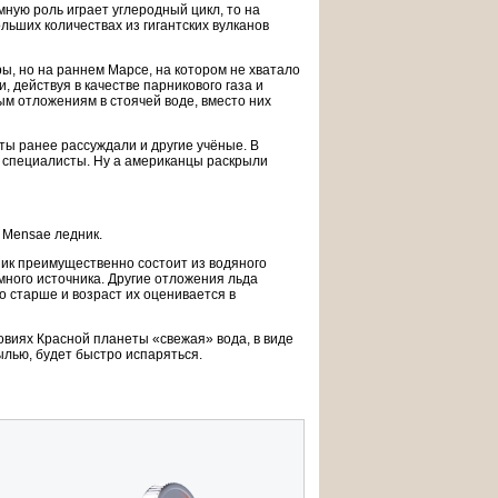
мную роль играет углеродный цикл, то на
ьших количествах из гигантских вулканов
ы, но на раннем Марсе, на котором не хватало
 действуя в качестве парникового газа и
м отложениям в стоячей воде, вместо них
ты ранее рассуждали и другие учёные. В
 специалисты. Ну а американцы раскрыли
s Mensae ледник.
ник преимущественно состоит из водяного
емного источника. Другие отложения льда
 старше и возраст их оценивается в
овиях Красной планеты «свежая» вода, в виде
ылью, будет быстро испаряться.