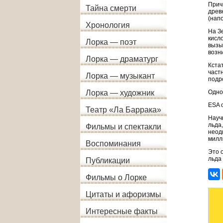
Прич
Тайна смерти
древ
(нап
Хронология
На З
кисл
Лорка — поэт
вызы
возн
Лорка — драматург
Кста
част
Лорка — музыкант
подр
Одно
Лорка — художник
ESA 
Театр «Ла Баррака»
Науч
льда
Фильмы и спектакли
неод
милл
Воспоминания
Это 
льда
Публикации
Фильмы о Лорке
Цитаты и афоризмы
Интересные факты