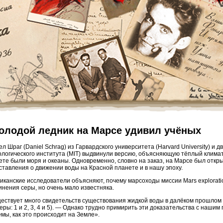
олодой ледник на Марсе удивил учёных
л Шраг (Daniel Schrag) из Гарвардского университета (Harvard University) и д
ологического института (MIT) выдвинули версию, объясняющую тёплый климат 
ете были моря и океаны. Одновременно, словно на заказ, на Марсе был откр
ставления о движении воды на Красной планете и в нашу эпоху.
иканские исследователи объясняют, почему марсоходы миссии Mars explorati
инения серы, но очень мало известняка.
ествует много свидетельств существования жидкой воды в далёком прошлом 
еры: 1 и 2, 3, 4 и 5). — Однако трудно примирить эти доказательства с наш
емы, как это происходит на Земле».