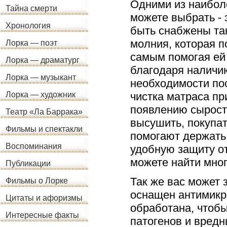
Одними из наибол
Тайна смерти
можете выбрать - 
Хронология
быть снабжены так
молния, которая п
Лорка — поэт
самым помогая ей 
Лорка — драматург
благодаря наличию
Лорка — музыкант
необходимости пос
чистка матраса пр
Лорка — художник
появлению сырости
Театр «Ла Баррака»
высушить, покупат
Фильмы и спектакли
помогают держать
Воспоминания
удобную защиту от
можете найти мног
Публикации
Так же вас может 
Фильмы о Лорке
оснащен антимикр
Цитаты и афоризмы
обработана, чтоб
Интересные факты
патогенов и вредн