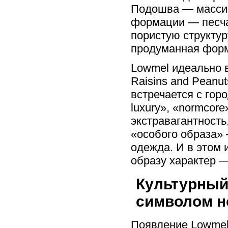
Подошва — массив
формации — песча
пористую структур
продуманная форм
Lowmel идеально в
Raisins and Peanu
встречается с гор
luxury», «normcore
экстравагантность
«особого образа» 
одежда. И в этом 
образу характер —
Культурный
символом н
Появление Lowmel