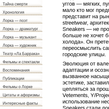
уггов — мягких, 
Тайна смерти
мало кто мог пред
Хронология
представит на рын
Лорка — поэт
streetwear, архит
Sneakers — не про
Лорка — драматург
больше не хочет б
Лорка — музыкант
холода». Он прете
Лорка — художник
переосмыслить сам
городские улицы.
Театр «Ла Баррака»
Фильмы и спектакли
Эволюция от вале
адаптации и осозн
Воспоминания
вызванное насыще
Публикации
эстетике, застави
Фильмы о Лорке
цепляться за про
Vetements, Y/Projec
Цитаты и афоризмы
использование не
Интересные факты
Sneakers стали л