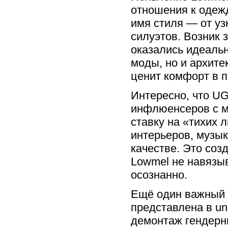
отношения к одежд
имя стиля — от у
силуэтов. Возник 
оказались идеальн
моды, но и архите
ценит комфорт в п
Интересно, что U
инфлюенсеров с м
ставку на «тихих 
интерьеров, музык
качестве. Это соз
Lowmel не навязы
осознанно.
Ещё один важный 
представлена в un
демонтаж гендерн