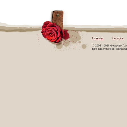
Главная
Ресурсы
© 2006—2026 Федерико Гар
При заимствовании информаци