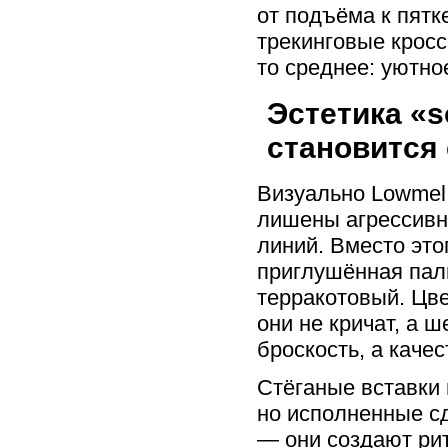
от подъёма к пятк
трекинговые крос
то среднее: уютно
Эстетика «s
становится
Визуально Lowmel 
лишены агрессивн
линий. Вместо эт
приглушённая пал
терракотовый. Цве
они не кричат, а ш
броскость, а каче
Стёганые вставки
но исполненные сд
— они создают рит