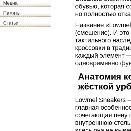
Медиа
обувью, которая 
но полностью отка
Память
Статьи
Название «Lowmel»
(смешение). И это
тактильного насл
кроссовки в тради
каждый элемент —
одновременно функ
Анатомия к
жёсткой ур
Lowmel Sneakers —
главная особенно
сочетающая пену 
внутреннюю стельк
здесь она не выве