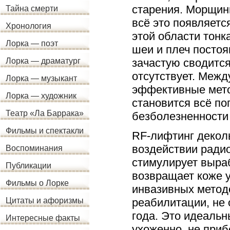
старения. Морщины
Тайна смерти
всё это появляетс
Хронология
этой области тонк
Лорка — поэт
шеи и плеч постоя
зачастую сводится
Лорка — драматург
отсутствует. Межд
Лорка — музыкант
эффективные мето
Лорка — художник
становится всё по
Театр «Ла Баррака»
безболезненности
Фильмы и спектакли
RF-лифтинг деколь
воздействии радио
Воспоминания
стимулирует выраб
Публикации
возвращает коже у
Фильмы о Лорке
инвазивных методо
реабилитации, не 
Цитаты и афоризмы
года. Это идеальн
Интересные факты
ухоженно, не приб