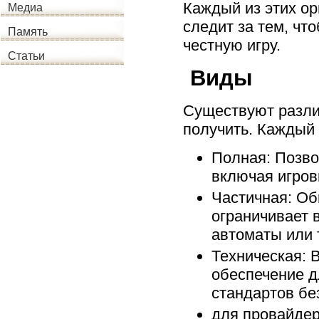
Каждый из этих ор
Медиа
следит за тем, ч
Память
честную игру.
Статьи
Виды
Существуют разли
получить. Каждый
Полная: Позво
включая игров
Частичная: Об
ограничивает 
автоматы или 
Техническая:
обеспечение д
стандартов бе
для провайде