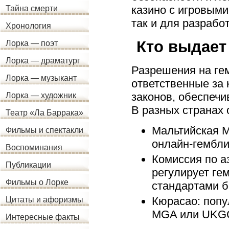
казино с игровыми
Тайна смерти
так и для разрабо
Хронология
Кто выдает
Лорка — поэт
Лорка — драматург
Разрешения на ге
Лорка — музыкант
ответственные за 
законов, обеспечи
Лорка — художник
В разных странах 
Театр «Ла Баррака»
Мальтийская M
Фильмы и спектакли
онлайн-гембли
Воспоминания
Комиссия по а
Публикации
регулирует ге
Фильмы о Лорке
стандартами б
Кюрасао: попу
Цитаты и афоризмы
MGA или UKG
Интересные факты