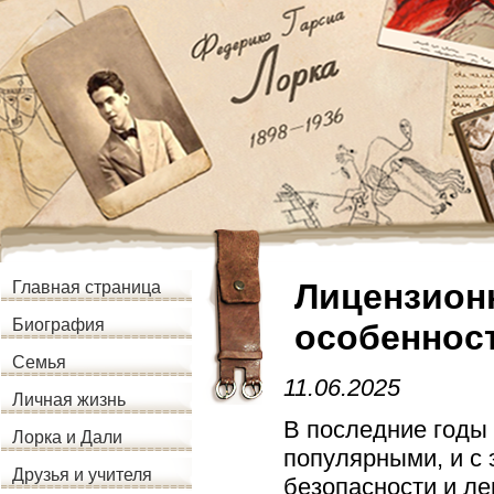
Лицензион
Главная страница
Биография
особеннос
Семья
11.06.2025
Личная жизнь
В последние годы 
Лорка и Дали
популярными, и с 
Друзья и учителя
безопасности и ле