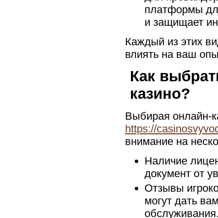
платформы для
и защищает ин
Каждый из этих ви
влиять на ваш опы
Как выбрат
казино?
Выбирая онлайн-к
https://casinosvyv
внимание на неск
Наличие лицен
документ от у
Отзывы игроко
могут дать ва
обслуживания