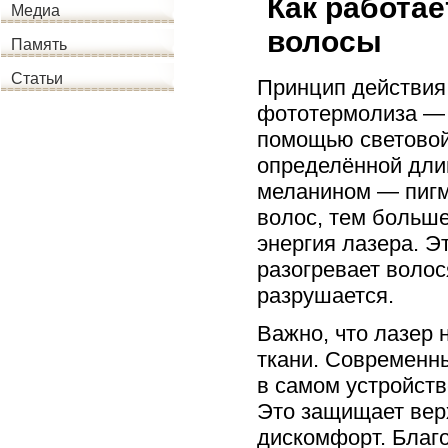
Как работае
Медиа
волосы
Память
Статьи
Принцип действия
фототермолиза — 
помощью световой 
определённой дли
меланином — пигм
волос, тем больш
энергия лазера. Э
разогревает волос
разрушается.
Важно, что лазер 
ткани. Современн
в самом устройстве
Это защищает вер
дискомфорт. Благ