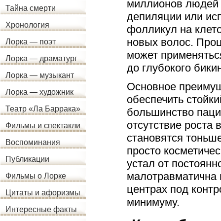
миллионов людей п
Тайна смерти
депиляции или исп
Хронология
фолликул на клето
новых волос. Проц
Лорка — поэт
может применятьс
Лорка — драматург
до глубокого бики
Лорка — музыкант
Основное преимущ
Лорка — художник
обеспечить стойки
Театр «Ла Баррака»
большинство пацие
отсутствие роста 
Фильмы и спектакли
становятся тоньше
Воспоминания
просто косметичес
Публикации
устал от постоянн
малотравматична 
Фильмы о Лорке
центрах под контр
Цитаты и афоризмы
минимуму.
Интересные факты