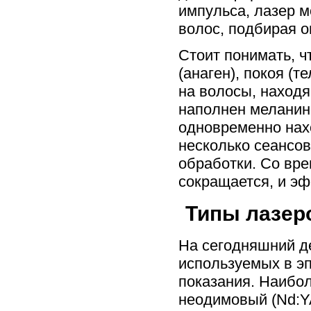
импульса, лазер 
волос, подбирая 
Стоит понимать, ч
(анаген), покоя (т
на волосы, находя
наполнен меланино
одновременно нахо
несколько сеансов
обработки. Со вр
сокращается, и э
Типы лазер
На сегодняшний де
используемых в эп
показания. Наибо
неодимовый (Nd:Y