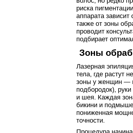
волос, но редко п
риска пигментации
аппарата зависит 
также от зоны обр
проводит консульт
подбирает оптима
Зоны обраб
Лазерная эпиляци
тела, где растут
зоны у женщин — п
подбородок), руки
и шея. Каждая зон
бикини и подмышек
пониженная мощно
точности.
Процедура начинае