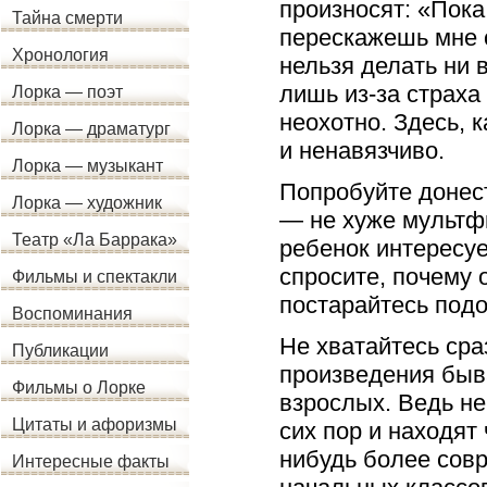
произносят: «Пока
Тайна смерти
перескажешь мне с
Хронология
нельзя делать ни в
лишь из-за страха
Лорка — поэт
неохотно. Здесь, 
Лорка — драматург
и ненавязчиво.
Лорка — музыкант
Попробуйте донес
Лорка — художник
— не хуже мультф
Театр «Ла Баррака»
ребенок интересуе
спросите, почему о
Фильмы и спектакли
постарайтесь подо
Воспоминания
Не хватайтесь сра
Публикации
произведения быва
Фильмы о Лорке
взрослых. Ведь не
Цитаты и афоризмы
сих пор и находят
нибудь более сов
Интересные факты