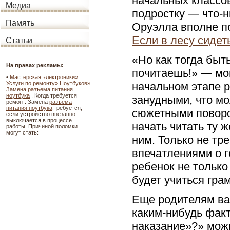
начальных классов
Медиа
подростку — что-н
Память
Оруэлла вполне по
Если в лесу сидет
Статьи
«Но как тогда быт
На правах рекламы:
почитаешь!» — мо
•
Мастерская электроники»
начальном этапе р
Услуги по ремонту» Ноутбуков»
Замена разъема питания
ноутбука
. Когда требуется
занудными, что м
ремонт. Замена
разъема
питания ноутбука
требуется,
сюжетными поворо
если устройство внезапно
выключается в процессе
начать читать ту ж
работы. Причиной поломки
могут стать:
ним. Только не тр
впечатлениями о г
ребенок не только
будет учиться гра
Еще родителям важ
каким-нибудь факт
наказание»?» мож