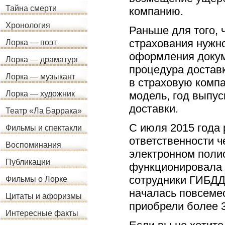
Тайна смерти
компанию.
Хронология
Раньше для того, 
страхования нужн
Лорка — поэт
оформления докум
Лорка — драматург
процедура доставк
Лорка — музыкант
в страховую компа
модель, год выпус
Лорка — художник
доставки.
Театр «Ла Баррака»
С июля 2015 года
Фильмы и спектакли
ответственности ч
Воспоминания
электронном поли
Публикации
функционировала в
сотрудники ГИБДД
Фильмы о Лорке
началась повсеме
Цитаты и афоризмы
приобрели более 3
Интересные факты