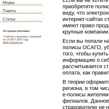
Если вы не хотите
Медиа
приобретите полис
Память
виду, что электр
интернет-сайтах с
Статьи
имеют право прод
крупные компании,
На правах рекламы:
•
Рейтинг страховых компаний
Если вы попали н
по ОСАГО 2025 году
https://zaceni.ru/
.
полисы ОСАГО, уб
того, чтобы купит
информацию о себ
рассчитывается ст
оплата, как прави
В теории оформит
региона, в том чи
е-полисы жителям 
филиалов. Данное 
страхователю не 