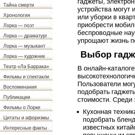
гаджеты, электро
Тайна смерти
устройства могут 
Хронология
или уборки в квар
приобрести моби
Лорка — поэт
беспроводные нау
Лорка — драматург
упрощают жизнь п
Лорка — музыкант
Выбор гадж
Лорка — художник
Театр «Ла Баррака»
В онлайн-каталоге
высокотехнологич
Фильмы и спектакли
Пользователи мог
Воспоминания
подобрать гаджеты
Публикации
стоимости. Среди 
Фильмы о Лорке
Кухонная техник
Цитаты и афоризмы
подобрать бленд
известных китай
Интересные факты