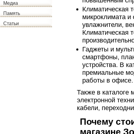
повышенным спр
Медиа
Климатическая т
Память
микроклимата и 
увлажнители, ве
Статьи
Климатическая т
производительно
Гаджеты и мульт
смартфоны, пла
устройства. В к
премиальные мод
работы в офисе.
Также в каталоге 
электронной техни
кабели, переходни
Почему стои
магазине З