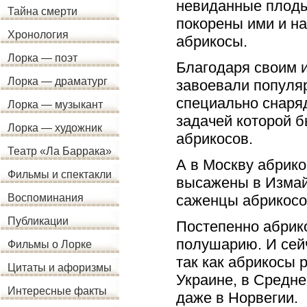
невиданные плоды
Тайна смерти
покорены ими и н
Хронология
абрикосы.
Лорка — поэт
Благодаря своим 
Лорка — драматург
завоевали популяр
специально снаряд
Лорка — музыкант
задачей которой б
Лорка — художник
абрикосов.
Театр «Ла Баррака»
А в Москву абрико
Фильмы и спектакли
высажены в Измай
саженцы абрикосо
Воспоминания
Публикации
Постепенно абрик
полушарию. И сейч
Фильмы о Лорке
так как абрикосы 
Цитаты и афоризмы
Украине, в Средне
Интересные факты
даже в Норвегии.