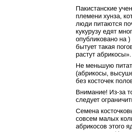
Пакистанские уче
племени хунза, ко
люди питаются поч
кукурузу едят мно
опубликовано на )
бытует такая погов
растут абрикосы».
Не меньшую питат
(абрикосы, высуше
без косточек поло
Внимание! Из-за т
следует ограничи
Семена косточковы
совсем малых коли
абрикосов этого я