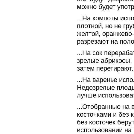
можно будет употр
...На компоты исп
плотной, но не гр
желтой, оранжево
разрезают на поло
...На сок перераб
зрелые абрикосы.
затем перетирают.
...На варенье исп
Недозрелые плоды
лучше использова
...Отобранные на 
косточками и без 
без косточек беру
использовании на 