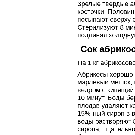
Зрелые твердые а
косточки. Половин
посыпают сверху 
Стерилизуют 8 мин
подливая холодну
Сок абрико
На 1 кг абрикосово
Абрикосы хорошо 
марлевый мешок, 
ведром с кипящей
10 минут. Воды бе
плодов удаляют ко
15%-ный сироп в в
воды растворяют 8
сиропа, тщательно