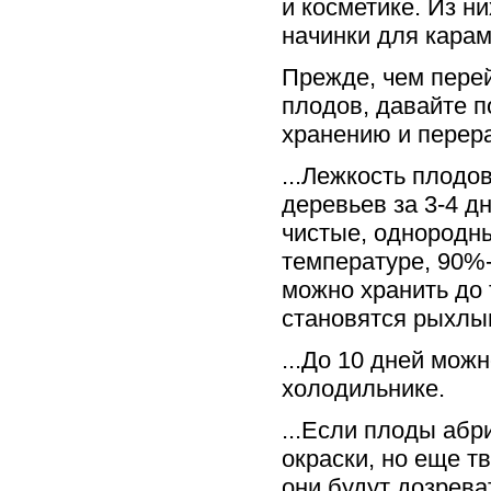
и косметике. Из н
начинки для карам
Прежде, чем перей
плодов, давайте 
хранению и перер
...Лежкость плодо
деревьев за 3-4 д
чистые, однородн
температуре, 90%
можно хранить до 
становятся рыхлы
...До 10 дней мож
холодильнике.
...Если плоды аб
окраски, но еще т
они будут дозрева