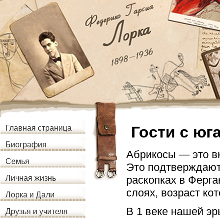
Гости с юг
Главная страница
Биография
Абрикосы — это в
Семья
Это подтверждают
раскопках в Ферга
Личная жизнь
слоях, возраст ко
Лорка и Дали
В 1 веке нашей эр
Друзья и учителя