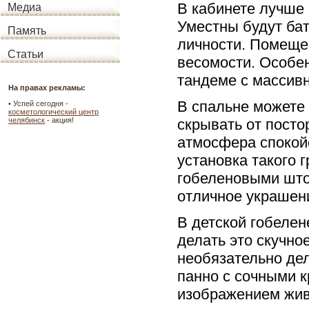
В кабинете лучше 
Медиа
Уместны будут ба
Память
личности. Помещен
Статьи
весомости. Особен
тандеме с массивн
На правах рекламы:
В спальне можете 
•
Успей сегодня -
косметологический центр
скрывать от посто
челябинск
- акция!
атмосфера спокой
установка такого 
гобеленовыми што
отличное украшен
В детской гобелен
делать это скучно
необязательно дел
панно с сочными к
изображением жив