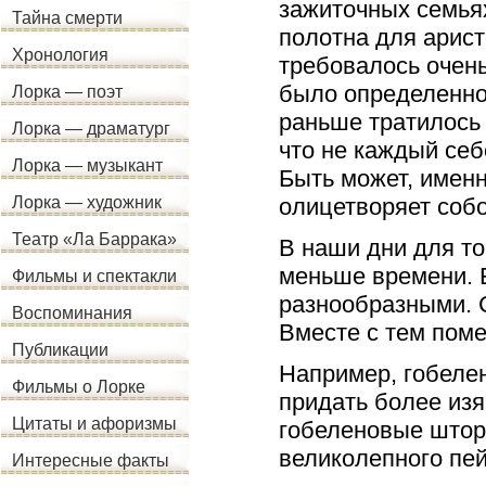
зажиточных семья
Тайна смерти
полотна для арист
Хронология
требовалось очень
было определенное
Лорка — поэт
раньше тратилось
Лорка — драматург
что не каждый себ
Лорка — музыкант
Быть может, именн
олицетворяет собо
Лорка — художник
Театр «Ла Баррака»
В наши дни для то
меньше времени. Б
Фильмы и спектакли
разнообразными. 
Воспоминания
Вместе с тем пом
Публикации
Например, гобеле
Фильмы о Лорке
придать более изя
Цитаты и афоризмы
гобеленовые штор
великолепного пе
Интересные факты