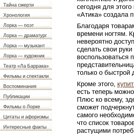
Тайна смерти
сегодня для этого
«Атика» создала 
Хронология
Благодаря товара
Лорка — поэт
времени ногтям. К
Лорка — драматург
невероятно досту
Лорка — музыкант
сделать свои руки
воспользоваться 
Лорка — художник
представительница
Театр «Ла Баррака»
только о быстрой 
Фильмы и спектакли
Кроме этого,
купит
Воспоминания
есть теперь можно
Публикации
Плюс ко всему, зд
сможет подчеркнут
Фильмы о Лорке
самого необходимо
Цитаты и афоризмы
что список товаро
Интересные факты
растущими потреб