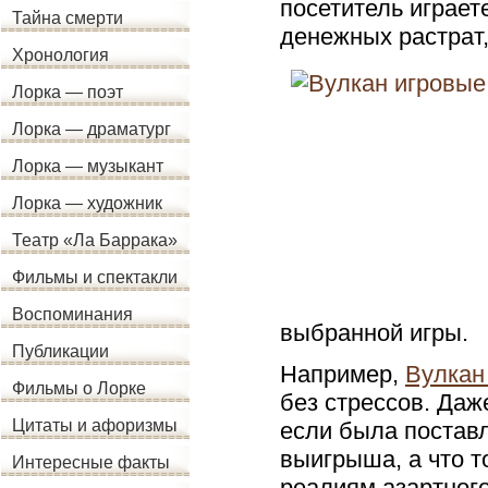
посетитель играет
Тайна смерти
денежных растрат,
Хронология
Лорка — поэт
Лорка — драматург
Лорка — музыкант
Лорка — художник
Театр «Ла Баррака»
Фильмы и спектакли
Воспоминания
выбранной игры.
Публикации
Например,
Вулкан
Фильмы о Лорке
без стрессов. Даж
Цитаты и афоризмы
если была поставл
выигрыша, а что т
Интересные факты
реалиям азартного