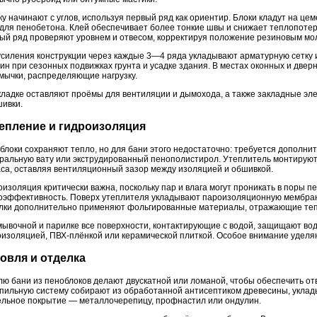
ку начинают с углов, используя первый ряд как ориентир. Блоки кладут на ц
 для пенобетона. Клей обеспечивает более тонкие швы и снижает теплопотери
ый ряд проверяют уровнем и отвесом, корректируя положение резиновым мо
усиления конструкции через каждые 3—4 ряда укладывают арматурную сетку 
ин при сезонных подвижках грунта и усадке здания. В местах оконных и две
мычки, распределяющие нагрузку.
кладке оставляют проёмы для вентиляции и дымохода, а также закладные эл
шивки.
епление и гидроизоляция
блоки сохраняют тепло, но для бани этого недостаточно: требуется дополни
ральную вату или экструдированный пенополистирол. Утеплитель монтируют
аса, оставляя вентиляционный зазор между изоляцией и обшивкой.
оизоляция критически важна, поскольку пар и влага могут проникать в поры п
оэффективность. Поверх утеплителя укладывают пароизоляционную мембрану
лки дополнительно применяют фольгированные материалы, отражающие теп
мывочной и парилке все поверхности, контактирующие с водой, защищают в
оизоляцией, ПВХ-плёнкой или керамической плиткой. Особое внимание уделяю
овля и отделка
лю бани из пеноблоков делают двускатной или ломаной, чтобы обеспечить отв
пильную систему собирают из обработанной антисептиком древесины, уклад
ельное покрытие — металлочерепицу, профнастил или ондулин.