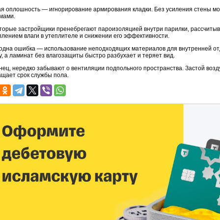
ая оплошность — игнорирование армирования кладки. Без усиления стены мог
мами.
торые застройщики пренебрегают пароизоляцией внутри парилки, рассчитыв
плением влаги в утеплителе и снижении его эффективности.
одна ошибка — использование неподходящих материалов для внутренней отд
у, а ламинат без влагозащиты быстро разбухает и теряет вид.
нец, нередко забывают о вентиляции подпольного пространства. Застой воздух
ащает срок службы пола.