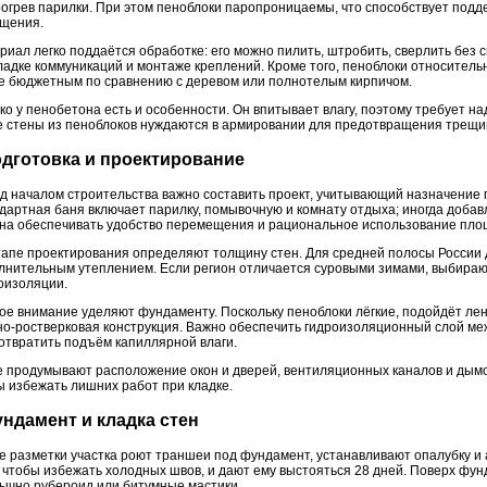
рогрев парилки. При этом пеноблоки паропроницаемы, что способствует под
щения.
риал легко поддаётся обработке: его можно пилить, штробить, сверлить без 
ладке коммуникаций и монтаже креплений. Кроме того, пеноблоки относительн
е бюджетным по сравнению с деревом или полнотелым кирпичом.
ко у пенобетона есть и особенности. Он впитывает влагу, поэтому требует н
е стены из пеноблоков нуждаются в армировании для предотвращения трещин
дготовка и проектирование
д началом строительства важно составить проект, учитывающий назначение
дартная баня включает парилку, помывочную и комнату отдыха; иногда добав
на обеспечивать удобство перемещения и рациональное использование пло
тапе проектирования определяют толщину стен. Для средней полосы России 
лнительным утеплением. Если регион отличается суровыми зимами, выбирают
оизоляции.
ое внимание уделяют фундаменту. Поскольку пеноблоки лёгкие, подойдёт л
но-ростверковая конструкция. Важно обеспечить гидроизоляционный слой ме
отвратить подъём капиллярной влаги.
е продумывают расположение окон и дверей, вентиляционных каналов и дымо
ы избежать лишних работ при кладке.
ндамент и кладка стен
е разметки участка роют траншеи под фундамент, устанавливают опалубку и
, чтобы избежать холодных швов, и дают ему выстояться 28 дней. Поверх ф
ычно рубероид или битумные мастики.