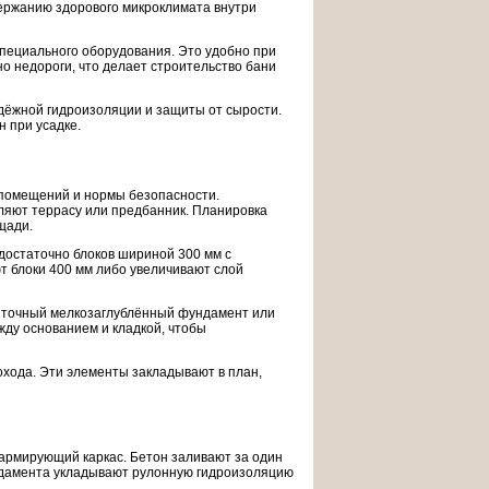
держанию здорового микроклимата внутри
специального оборудования. Это удобно при
о недороги, что делает строительство бани
адёжной гидроизоляции и защиты от сырости.
 при усадке.
 помещений и нормы безопасности.
ляют террасу или предбанник. Планировка
щади.
достаточно блоков шириной 300 мм с
 блоки 400 мм либо увеличивают слой
енточный мелкозаглублённый фундамент или
жду основанием и кладкой, чтобы
хода. Эти элементы закладывают в план,
 армирующий каркас. Бетон заливают за один
ундамента укладывают рулонную гидроизоляцию