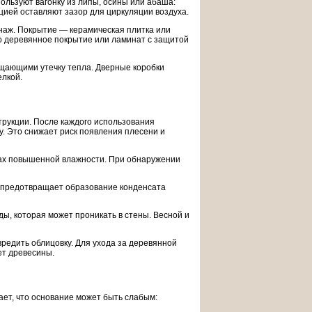
ользуют вагонку из липы, осины или абаша:
цией оставляют зазор для циркуляции воздуха.
енаж. Покрытие — керамическая плитка или
мо деревянное покрытие или ламинат с защитой
ащающими утечку тепла. Дверные коробки
елкой.
трукции. После каждого использования
у. Это снижает риск появления плесени и
нах повышенной влажности. При обнаружении
о предотвращает образование конденсата
ды, которая может проникать в стены. Весной и
редить облицовку. Для ухода за деревянной
ет древесины.
ает, что основание может быть слабым: