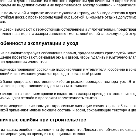
ренняя отделка начинается с монтажа обрешётки для обшивки. В парилке исп
породы не выделяют смолу и не перегреваются. Между обшивкой и пароизоля
 в помывочной и парилке делают с уклоном к трапу, чтобы вода стекала в др
остойкая доска с противоскользящей обработкой. В комнате отдыха допусти
аги.
 и двери выбирают с термостойким остеклением и уплотнителями, предотвр
епляют на анкеры, а зазоры заполняют монтажной пеной с последующей отд
обенности эксплуатации и уход
 из пеноблоков требует соблюдения правил, продлевающих срок службы конс
щение проветривают, открывая окна и двери, чтобы удалить избыточную влаг
ния деревянных элементов.
одически проверяют состояние гидроизоляции и утеплителя, особенно в зо
оений или намокания участков проводят локальный ремонт.
й баню прогревают постепенно, избегая резких перепадов температуры. Эт
ри стен и растрескивание отделочных материалов.
е следят за состоянием кровли и водостоков: засоры приводят к скоплению во
ью очищают желоба и проверяют герметичность стыков.
ри помещения не используют агрессивные чистящие средства, способные пов
вкой применяют мягкие моющие составы и воски, сохраняющие текстуру и цв
пичные ошибки при строительстве
 из частых ошибок — экономия на фундаменте. Лёгкость пеноблоков не означ
вномерная усадка приводит к трещинам в стенах.