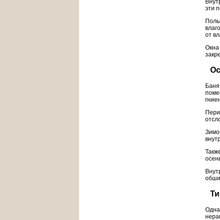
Внут
эти 
Полы
влаг
от вл
Окна
закр
Ос
Баня
поме
гние
Пери
отсл
Зимо
внут
Такж
осен
Внут
обши
Ти
Одна
нера