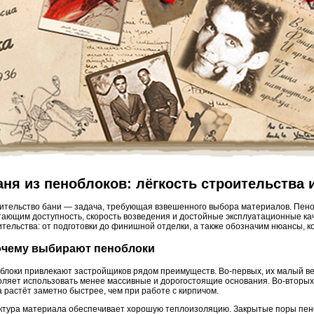
аня из пеноблоков: лёгкость строительства 
ительство бани — задача, требующая взвешенного выбора материалов. Пено
тающим доступность, скорость возведения и достойные эксплуатационные ка
ительства: от подготовки до финишной отделки, а также обозначим нюансы, к
чему выбирают пеноблоки
блоки привлекают застройщиков рядом преимуществ. Во-первых, их малый вес
оляет использовать менее массивные и дорогостоящие основания. Во-вторых,
а растёт заметно быстрее, чем при работе с кирпичом.
ктура материала обеспечивает хорошую теплоизоляцию. Закрытые поры пен