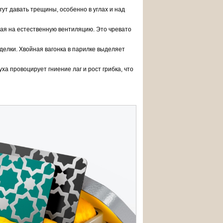
ут давать трещины, особенно в углах и над
ая на естественную вентиляцию. Это чревато
елки. Хвойная вагонка в парилке выделяет
а провоцирует гниение лаг и рост грибка, что