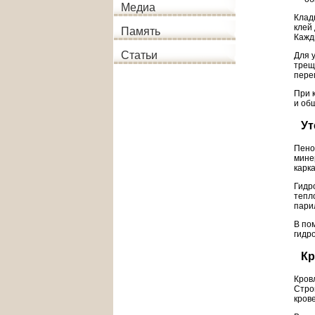
Медиа
Клад
клей
Память
Кажд
Статьи
Для 
трещ
пере
При 
и об
Ут
Пено
мине
карк
Гидр
тепл
пари
В по
гидр
Кр
Кров
Стро
кров