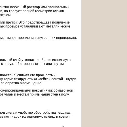
ементно-песчаный раствор или специальный
, но требует ровной геометрии блоков.
лотком.
или прутки. Это предотвращает появление
рных проёмов устанавливают металлические
ементы для крепления внутренних перегородок
тельный слой утеплителя. Чаще используют
 с наружной стороны стены или внутри
енобетона, снижая его прочность и
, герметизируя стыки клейкой лентой. Внутри
ло обратно в помещение.
одонепроницаемыми покрытиями: обмазочной
т углам и местам примыкания стен к полу.
од снега и удобство обустройства чердака.
ывают гидроизоляционную плёнку и крепят