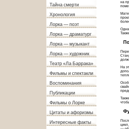
на п
Тайна смерти
поме
Мате
Хронология
прок
боле
Лорка — поэт
Одна
Такж
Лорка — драматург
По
Лорка — музыкант
Пере
Лорка — художник
Стан
долж
Театр «Ла Баррака»
На э
допо
Фильмы и спектакли
тепл
Особ
Воспоминания
свай
пред
Публикации
Такж
чтоб
Фильмы о Лорке
Фу
Цитаты и афоризмы
Посл
Интересные факты
цикл
— об