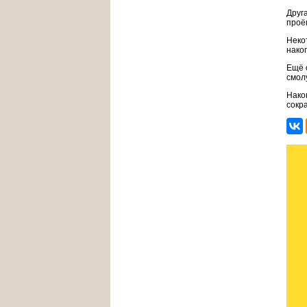
Друг
проё
Неко
нако
Ещё 
смол
Нако
сокр