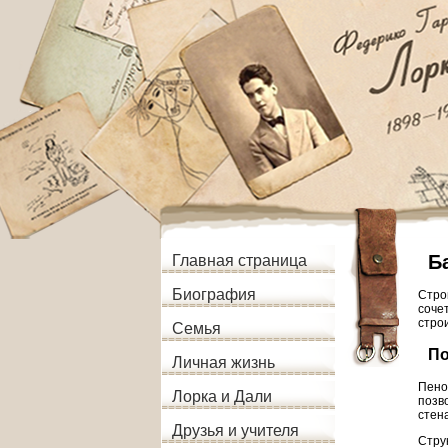
Б
Главная страница
Биография
Стро
соче
стро
Семья
По
Личная жизнь
Пено
Лорка и Дали
позв
стен
Друзья и учителя
Стру