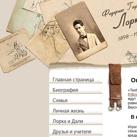
О
Главная страница
Биография
«Tas
(
https
ждут
Семья
равн
Вкус
Личная жизнь
В 
Лорка и Дали
Игра
обна
Друзья и учителя
кред