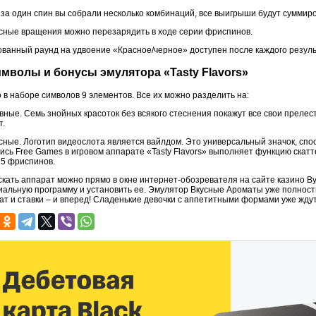
 за один спин вы собрали несколько комбинаций, все выигрыши будут суммир
сные вращения можно перезарядить в ходе серии фриспинов.
ованный раунд на удвоение «Красное/черное» доступен после каждого резуль
мволы и бонусы эмулятора «Tasty Flavors»
о в наборе символов 9 элементов. Все их можно разделить на:
вные. Семь знойных красоток без всякого стеснения покажут все свои прелест
т.
сные. Логотип видеослота является вайлдом. Это универсальный значок, спо
ись Free Games в игровом аппарате «Tasty Flavors» выполняет функцию скатте
15 фриспинов.
скать аппарат можно прямо в окне интернет-обозревателя на сайте казино Вул
иальную программу и установить ее. Эмулятор Вкусные Ароматы уже полность
ат и ставки – и вперед! Сладенькие девочки с аппетитными формами уже ждут