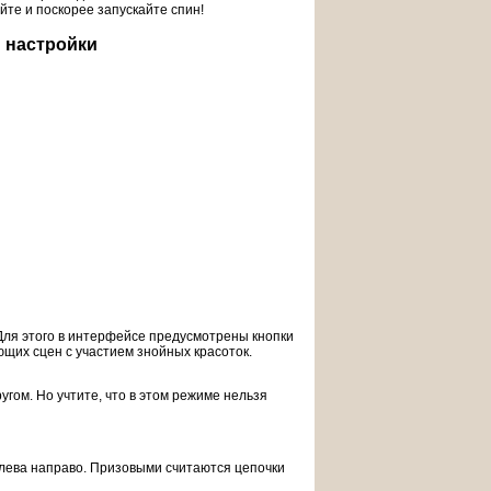
те и поскорее запускайте спин!
 настройки
 Для этого в интерфейсе предусмотрены кнопки
ющих сцен с участием знойных красоток.
ругом. Но учтите, что в этом режиме нельзя
лева направо. Призовыми считаются цепочки