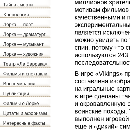
миллионов зрителе
Тайна смерти
мотивам фильмов 
Хронология
качественными и п
экспериментальны
Лорка — поэт
является исключен
Лорка — драматург
можно увидеть по 
Лорка — музыкант
спин, потому что 
используются 243
Лорка — художник
последовательнос
Театр «Ла Баррака»
В игре «Vikings» 
Фильмы и спектакли
составлена изобр
Воспоминания
на игральные карт
Публикации
в игре сделаны т
и окровавленную с
Фильмы о Лорке
воинские походы. 
Цитаты и афоризмы
выполнен игровой 
Интересные факты
еще и «дикий» си