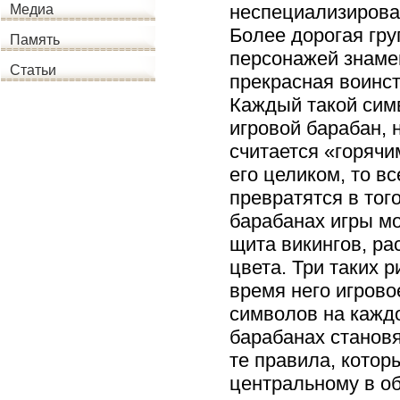
неспециализирова
Медиа
Более дорогая гру
Память
персонажей знамен
Статьи
прекрасная воинс
Каждый такой сим
игровой барабан, 
считается «горячи
его целиком, то в
превратятся в тог
барабанах игры м
щита викингов, ра
цвета. Три таких 
время него игрово
символов на кажд
барабанах станов
те правила, кото
центральному в об